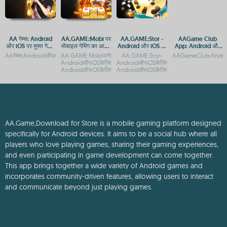
AA गेम्स: Android
AA.GAME:Mobi पर
AA.GAME:Stor -
AAGame Club
और iOS पर मुफ्त गेमिंग
मोबाइल गेमिंग का आनंद
Android और iOS पर
App: Android और
का आनंद
लें - Android और
मुफ्त गेम डाउनलोड करें
iOS पर डाउनलोड करें
AAगेम्स:AndroidऔरiOSकेलिएमुफ्तगेमिंगऐपAAगेम्सडाउनलोड:AndroidऔरiOSकेलिएमुफ्तगेमिंगऐप
AA.GAME:Mobiपरगेम्सडाउनलोडकरें-
AA.GAME:Stor-
AAGameClub:Andro
iOS के लिए एक्सेस करें
AndroidऔरiOSकेलिएआसानएक्सेसAA.GAME:Mobi-
AndroidऔरiOSकेलिएमुफ्तगेमडाउनलोडAA.GAM
AndroidऔरiOSकेलिए
AndroidऔरiOSकेलिएऐप्सऔरAPKडाउन
AA.Game,Download for Store is a mobile gaming platform designed
specifically for Android devices. It aims to be a social hub where all
players who love playing games, sharing their gaming experiences,
and even participating in game development can come together.
This app brings together a wide variety of Android games and
incorporates community-driven features, allowing users to interact
and communicate beyond just playing games.