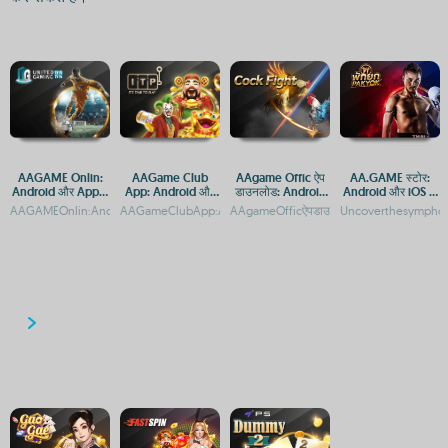
AAGAME Onlin:
AAGame Club
AAgame Offic ऐप
AA.GAME स्टोर:
Android और Apple
App: Android और
डाउनलोड: Android
Android और iOS के
पर एक्सेस करें
iOS प्लेटफ़ॉर्म पर
और iOS प्लेटफ़ॉर्म पर
लिए ऐप्स और गेम्स
AAGAMEOnlin:AndroidaurApplekeliyeAPPaurAPKएक्सेसAAGAMEOnlinऐपडाउनलोड:Andr
AAGameClubApp:AndroidऔरiOSप्लेटफ़ॉर्मपरएक्सेस
AAgameOfficऐपडाउनलोड:AndroidऔरiOSप्लेट
Uncoverthesymphon
एक्सेस
गेमिंग एक्सेस
डाउनलोड करें