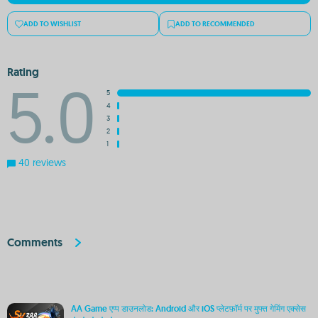
ADD TO WISHLIST
ADD TO RECOMMENDED
Rating
5.0
5
4
3
2
1
40 reviews
Comments
AA Game एप्प डाउनलोड: Android और iOS प्लेटफ़ॉर्म पर मुफ्त गेमिंग एक्सेस