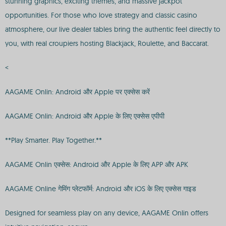
stunning graphics, exciting themes, and massive jackpot
opportunities. For those who love strategy and classic casino
atmosphere, our live dealer tables bring the authentic feel directly to
you, with real croupiers hosting Blackjack, Roulette, and Baccarat.
<
AAGAME Onlin: Android और Apple पर एक्सेस करें
AAGAME Onlin: Android और Apple के लिए एक्सेस एपीपी
**Play Smarter. Play Together.**
AAGAME Onlin एक्सेस: Android और Apple के लिए APP और APK
AAGAME Online गेमिंग प्लेटफॉर्म: Android और iOS के लिए एक्सेस गाइड
Designed for seamless play on any device, AAGAME Onlin offers