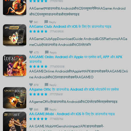
1770517810
AAGameएप्पडाउनलोड:AndroidऔरiOSपरमुफ्तगेमिंगAAGame:Android
औरiOSपरमुफ्तडाउनलोडऔरएक्सेसगाइड
941
Reply
AAGame Club: Android और iOS के लिए ऐप डाउनलोड गाइड
1771409106
AAGameClubAppDownloadGuide:Android&iOSPlatformsAAGa
meClubऐपडाउनलोड-AndroidऔरiOSप्लेटफ़ॉर
475
Reply
AAGAME Onlin: Android और Apple पर एक्सेस करें, APP और APK
डाउनलोड
1771450008
AAGAMEOnline:AndroidऔरAppleपरAPKडाउनलोडकरेंAAGAMEOnli
ne:AndroidऔरiOSपरडाउनलोडकरेंAAGAMEO
879
Reply
AAgame Offic ऐप डाउनलोड: Android और iOS प्लेटफ़ॉर्म पर एक्सेस
1771735491
AAgameOfficऐपडाउनलोड:AndroidऔरiOSप्लेटफ़ॉर्मपरएक्सेसगाइड
896
Reply
AA.GAME:Mobi - Android और iOS के लिए ऐप डाउनलोड गाइड
1771835764
AA.GAME:MobiपरGenshinImpactAPKडाउनलोडकरें-