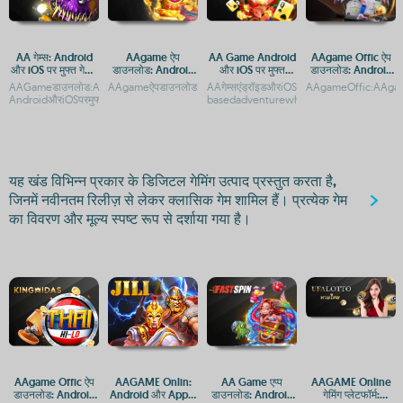
AA गेम्स: Android
AAgame ऐप
AA Game Android
AAgame Offic ऐप
और iOS पर मुफ्त गेमिंग
डाउनलोड: Android
और iOS पर मुफ्त
डाउनलोड: Android
का आनंद
और iOS प्लेटफ़ॉर्म पर
डाउनलोड के लिए
और iOS प्लेटफॉर्म पर
AAGameडाउनलोड:AndroidऔरiOSकेलिएमुफ्तगेमिंगएपAAGame-
AAgameऐपडाउनलोड:AndroidऔरiOSप्लेटफ़ॉर्मपरगेमिंगएक्सेसAAgameऐपA
AAगेम्सएंड्रॉइडऔरiOSपरमुफ्तगेमिंगऐपAminimali
AAgameOffic:AAgame
गेमिंग एक्सेस
उपलब्ध है
एक्सेस गाइड
AndroidऔरiOSपरमुफ्तडाउनलोडऔरएक्सेसAAग
basedadventurewhereeverychoiceisaAAग
यह खंड विभिन्न प्रकार के डिजिटल गेमिंग उत्पाद प्रस्तुत करता है,
जिनमें नवीनतम रिलीज़ से लेकर क्लासिक गेम शामिल हैं। प्रत्येक गेम
का विवरण और मूल्य स्पष्ट रूप से दर्शाया गया है।
AAgame Offic ऐप
AAGAME Onlin:
AA Game एप्प
AAGAME Online
डाउनलोड: Android
Android और Apple
डाउनलोड: Android
गेमिंग प्लेटफॉर्म: