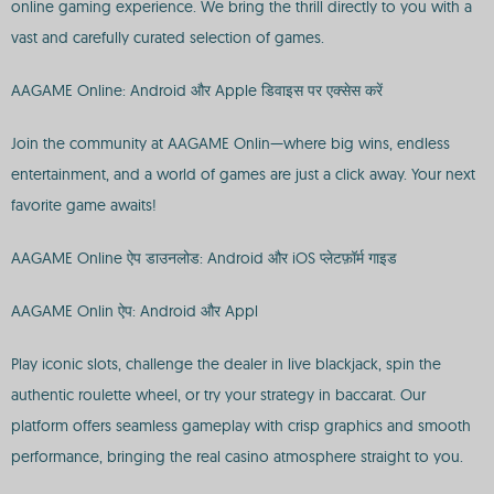
online gaming experience. We bring the thrill directly to you with a
vast and carefully curated selection of games.
AAGAME Online: Android और Apple डिवाइस पर एक्सेस करें
Join the community at AAGAME Onlin—where big wins, endless
entertainment, and a world of games are just a click away. Your next
favorite game awaits!
AAGAME Online ऐप डाउनलोड: Android और iOS प्लेटफ़ॉर्म गाइड
AAGAME Onlin ऐप: Android और Appl
Play iconic slots, challenge the dealer in live blackjack, spin the
authentic roulette wheel, or try your strategy in baccarat. Our
platform offers seamless gameplay with crisp graphics and smooth
performance, bringing the real casino atmosphere straight to you.