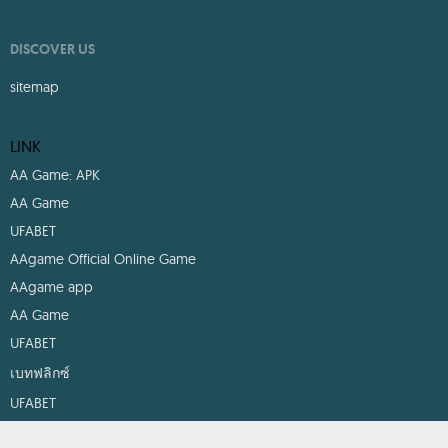
DISCOVER US
sitemap
LINK
AA Game: APK
AA Game
UFABET
AAgame Official Online Game
AAgame app
AA Game
UFABET
เบทฟลิกซ์
UFABET