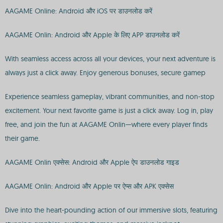
AAGAME Online: Android और iOS पर डाउनलोड करें
AAGAME Onlin: Android और Apple के लिए APP डाउनलोड करें
With seamless access across all your devices, your next adventure is
always just a click away. Enjoy generous bonuses, secure gamep
Experience seamless gameplay, vibrant communities, and non-stop
excitement. Your next favorite game is just a click away. Log in, play
free, and join the fun at AAGAME Onlin—where every player finds
their game.
AAGAME Onlin एक्सेस: Android और Apple ऐप डाउनलोड गाइड
AAGAME Onlin: Android और Apple पर ऐप्स और APK एक्सेस
Dive into the heart-pounding action of our immersive slots, featuring