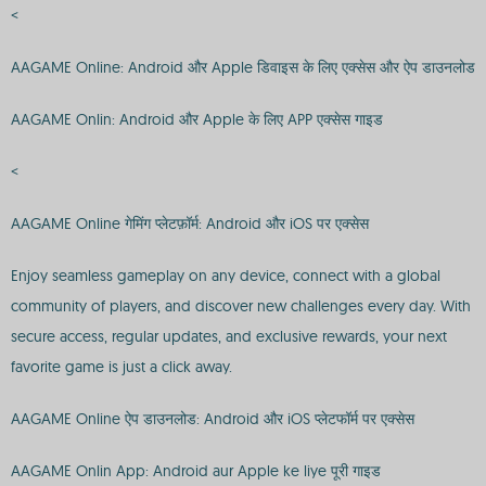
<
AAGAME Online: Android और Apple डिवाइस के लिए एक्सेस और ऐप डाउनलोड
AAGAME Onlin: Android और Apple के लिए APP एक्सेस गाइड
<
AAGAME Online गेमिंग प्लेटफ़ॉर्म: Android और iOS पर एक्सेस
Enjoy seamless gameplay on any device, connect with a global
community of players, and discover new challenges every day. With
secure access, regular updates, and exclusive rewards, your next
favorite game is just a click away.
AAGAME Online ऐप डाउनलोड: Android और iOS प्लेटफॉर्म पर एक्सेस
AAGAME Onlin App: Android aur Apple ke liye पूरी गाइड