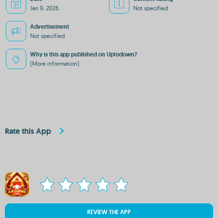
Jan 9, 2026
Not specified
Advertisement
Not specified
Why is this app published on Uptodown?
(More information)
Rate this App
REVIEW THE APP