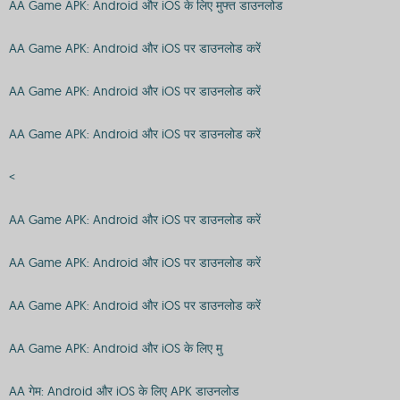
AA Game APK: Android और iOS के लिए मुफ्त डाउनलोड
AA Game APK: Android और iOS पर डाउनलोड करें
AA Game APK: Android और iOS पर डाउनलोड करें
AA Game APK: Android और iOS पर डाउनलोड करें
<
AA Game APK: Android और iOS पर डाउनलोड करें
AA Game APK: Android और iOS पर डाउनलोड करें
AA Game APK: Android और iOS पर डाउनलोड करें
AA Game APK: Android और iOS के लिए मु
AA गेम: Android और iOS के लिए APK डाउनलोड