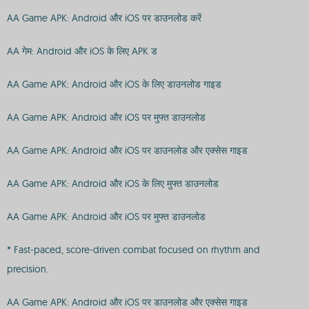
AA Game APK: Android और iOS पर डाउनलोड करें
AA गेम: Android और iOS के लिए APK ड
AA Game APK: Android और iOS के लिए डाउनलोड गाइड
AA Game APK: Android और iOS पर मुफ्त डाउनलोड
AA Game APK: Android और iOS पर डाउनलोड और एक्सेस गाइड
AA Game APK: Android और iOS के लिए मुफ्त डाउनलोड
AA Game APK: Android और iOS पर मुफ्त डाउनलोड
* Fast-paced, score-driven combat focused on rhythm and
precision.
AA Game APK: Android और iOS पर डाउनलोड और एक्सेस गाइड