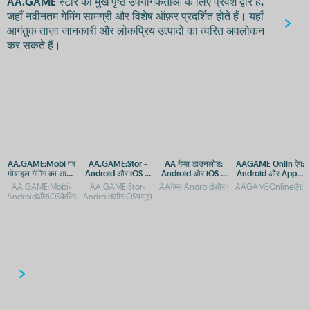
AA.GAME स्टोर का मुख पृष्ठ उपयोगकर्ताओं के लिए प्रवेश द्वार है,
जहाँ नवीनतम गेमिंग सामग्री और विशेष ऑफ़र प्रदर्शित होते हैं। यहाँ
आगंतुक ताज़ा जानकारी और लोकप्रिय उत्पादों का त्वरित अवलोकन
कर सकते हैं।
AA.GAME:Mobi पर
AA.GAME:Stor -
AA गेम्स डाउनलोड:
AAGAME Onlin ऐप:
मोबाइल गेमिंग का आनंद
Android और iOS के
Android और iOS के
Android और Apple
लें - Android और
लिए मुफ्त ऐप डाउनलोड
लिए मुफ्त गेमिंग एप
पर कैसे डाउनलोड करें
AA.GAME:Mobi-
AA.GAME:Stor-
AAगेम्स:AndroidऔरiOSपरमुफ्तगेमिंगकाआनंदA
AAGAMEOnlineऐप:An
iOS के लिए एक्सेस
करें
AndroidऔरiOSकेलिएआसानएक्सेसऔरAPKडाउनलोडAA.GAME:Mobiपरमोबाइलगेमिंगकाआनंदलें-
AndroidऔरiOSपरमुफ्तऐप्सऔरगेम्सडाउनलोडकरेंAA.GAME:Storपरमुफ्तमेंड