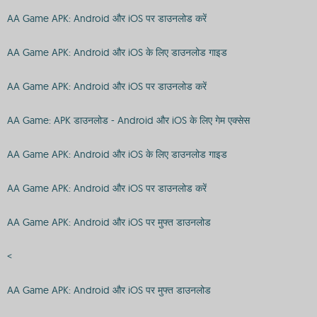
AA Game APK: Android और iOS पर डाउनलोड करें
AA Game APK: Android और iOS के लिए डाउनलोड गाइड
AA Game APK: Android और iOS पर डाउनलोड करें
AA Game: APK डाउनलोड - Android और iOS के लिए गेम एक्सेस
AA Game APK: Android और iOS के लिए डाउनलोड गाइड
AA Game APK: Android और iOS पर डाउनलोड करें
AA Game APK: Android और iOS पर मुफ्त डाउनलोड
<
AA Game APK: Android और iOS पर मुफ्त डाउनलोड