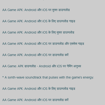
AA Game APK: Android और iOS पर मुफ्त डाउनलोड
AA Game APK: Android और iOS के लिए डाउनलोड गाइड
AA Game APK: Android और iOS के लिए मुफ्त डाउनलोड
AA Game APK: Android और iOS पर डाउनलोड और एक्सेस गाइड
AA Game APK: Android और iOS पर डाउनलोड करें
AA Game: APK डाउनलोड - Android और iOS पर गेमिंग अनुभव
* A synth-wave soundtrack that pulses with the game's energy.
AA Game APK: Android और iOS के लिए डाउनलोड गाइड
AA Game APK: Android और iOS पर डाउनलोड करें