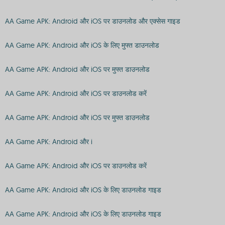
AA Game APK: Android और iOS पर डाउनलोड और एक्सेस गाइड
AA Game APK: Android और iOS के लिए मुफ्त डाउनलोड
AA Game APK: Android और iOS पर मुफ्त डाउनलोड
AA Game APK: Android और iOS पर डाउनलोड करें
AA Game APK: Android और iOS पर मुफ्त डाउनलोड
AA Game APK: Android और i
AA Game APK: Android और iOS पर डाउनलोड करें
AA Game APK: Android और iOS के लिए डाउनलोड गाइड
AA Game APK: Android और iOS के लिए डाउनलोड गाइड