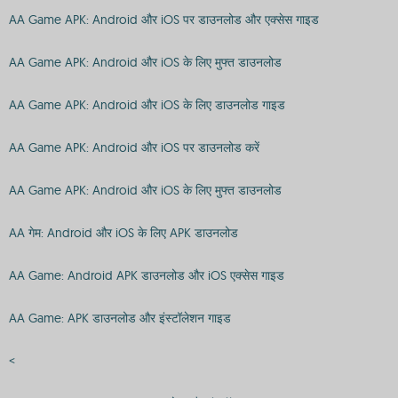
AA Game APK: Android और iOS पर डाउनलोड और एक्सेस गाइड
AA Game APK: Android और iOS के लिए मुफ्त डाउनलोड
AA Game APK: Android और iOS के लिए डाउनलोड गाइड
AA Game APK: Android और iOS पर डाउनलोड करें
AA Game APK: Android और iOS के लिए मुफ्त डाउनलोड
AA गेम: Android और iOS के लिए APK डाउनलोड
AA Game: Android APK डाउनलोड और iOS एक्सेस गाइड
AA Game: APK डाउनलोड और इंस्टॉलेशन गाइड
<