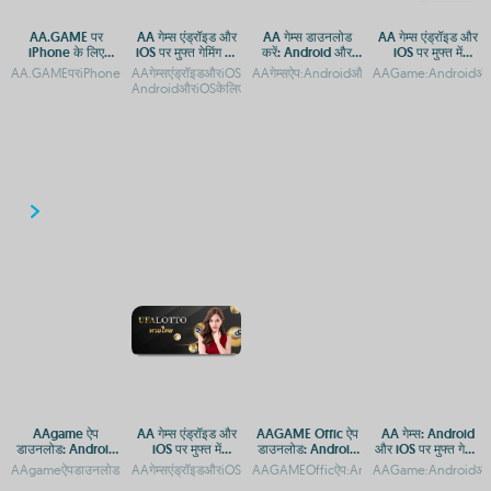
AA.GAME पर
AA गेम्स एंड्रॉइड और
AA गेम्स डाउनलोड
AA गेम्स एंड्रॉइड और
iPhone के लिए
iOS पर मुफ्त गेमिंग का
करें: Android और
iOS पर मुफ्त में
Genshin Impact
आनंद लें
iOS के लिए मुफ्त एपीके
डाउनलोड करें
AA.GAMEपरiPhoneकेलिएऐप्सऔरगेम्सडाउनलोडकरेंAA.GAMEसेiPhoneपरGenshinImpactडाउन
AAगेम्सएंड्रॉइडऔरiOSपरमुफ्तमेंडाउनलोडकरनेकेलिएAAGameऐपडाउनलोड
AAगेम्सऐप:AndroidऔरiOSपरमुफ्तगेमिंगकाआ
AAGame:AndroidऔरiOS
APK डाउनलोड और प्ले
AndroidऔरiOSकेलिएमुफ्तगेमि
करें
AAgame ऐप
AA गेम्स एंड्रॉइड और
AAGAME Offic ऐप
AA गेम्स: Android
डाउनलोड: Android
iOS पर मुफ्त में
डाउनलोड: Android
और iOS पर मुफ्त गेमिंग
और iOS प्लेटफ़ॉर्म पर
डाउनलोड करें
और iOS प्लेटफ़ॉर्म
ऐप
AAgameऐपडाउनलोड:AndroidऔरiOSप्लेटफ़ॉर्मपरगेमिंगएक्सेसAAgameऐपडाउनलोड:AndroidऔरiO
AAगेम्सएंड्रॉइडऔरiOSपरमुफ्तमेंडाउनलोडकरेंAAगेम्स:मोबाइलगेमिंगकासबस
AAGAMEOfficऐप:AndroidऔरAppleपरडाउनल
AAGame:Androidऔरi
गेमिंग एक्सेस
गाइड