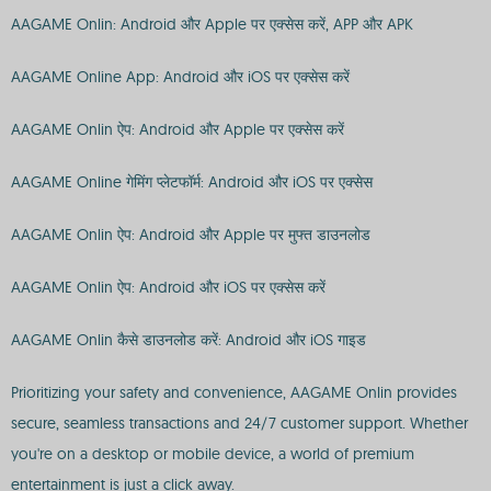
AAGAME Onlin: Android और Apple पर एक्सेस करें, APP और APK
AAGAME Online App: Android और iOS पर एक्सेस करें
AAGAME Onlin ऐप: Android और Apple पर एक्सेस करें
AAGAME Online गेमिंग प्लेटफॉर्म: Android और iOS पर एक्सेस
AAGAME Onlin ऐप: Android और Apple पर मुफ्त डाउनलोड
AAGAME Onlin ऐप: Android और iOS पर एक्सेस करें
AAGAME Onlin कैसे डाउनलोड करें: Android और iOS गाइड
Prioritizing your safety and convenience, AAGAME Onlin provides
secure, seamless transactions and 24/7 customer support. Whether
you're on a desktop or mobile device, a world of premium
entertainment is just a click away.