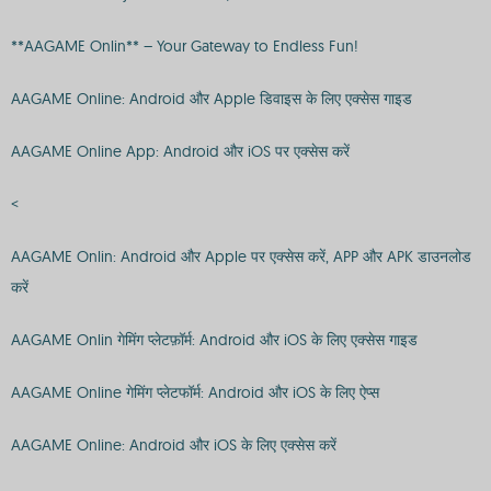
**AAGAME Onlin** – Your Gateway to Endless Fun!
AAGAME Online: Android और Apple डिवाइस के लिए एक्सेस गाइड
AAGAME Online App: Android और iOS पर एक्सेस करें
<
AAGAME Onlin: Android और Apple पर एक्सेस करें, APP और APK डाउनलोड
करें
AAGAME Onlin गेमिंग प्लेटफ़ॉर्म: Android और iOS के लिए एक्सेस गाइड
AAGAME Online गेमिंग प्लेटफॉर्म: Android और iOS के लिए ऐप्स
AAGAME Online: Android और iOS के लिए एक्सेस करें