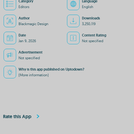
Category
Language
Editors
English
Author
Downloads
Blackmagic Design
3,250,119
Date
Content Rating
Jan 9, 2026
Not specified
Advertisement
Not specified
Why is this app published on Uptodown?
(More information)
Rate this App