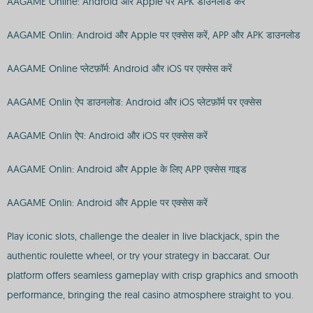
AAGAME Online: Android और Apple पर APK डाउनलोड करें
AAGAME Onlin: Android और Apple पर एक्सेस करें, APP और APK डाउनलोड
AAGAME Online प्लेटफ़ॉर्म: Android और iOS पर एक्सेस करें
AAGAME Onlin ऐप डाउनलोड: Android और iOS प्लेटफ़ॉर्म पर एक्सेस
AAGAME Onlin ऐप: Android और iOS पर एक्सेस करें
AAGAME Onlin: Android और Apple के लिए APP एक्सेस गाइड
AAGAME Onlin: Android और Apple पर एक्सेस करें
Play iconic slots, challenge the dealer in live blackjack, spin the
authentic roulette wheel, or try your strategy in baccarat. Our
platform offers seamless gameplay with crisp graphics and smooth
performance, bringing the real casino atmosphere straight to you.