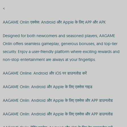
<
AAGAME Onlin एक्सेस: Android और Apple के लिए APP और APK
Designed for both newcomers and seasoned players, AAGAME
Onlin offers seamless gameplay, generous bonuses, and top-tier
security. Enjoy a user-friendly platform where exciting rewards and
non-stop entertainment are always at your fingertips.
AAGAME Online: Android और iOS पर डाउनलोड करें
AAGAME Onlin: Android और Apple के लिए एक्सेस गाइड
AAGAME Onlin: Android और Apple के लिए एक्सेस और APP डाउनलोड
AAGAME Onlin: Android और Apple के लिए एक्सेस और APP डाउनलोड