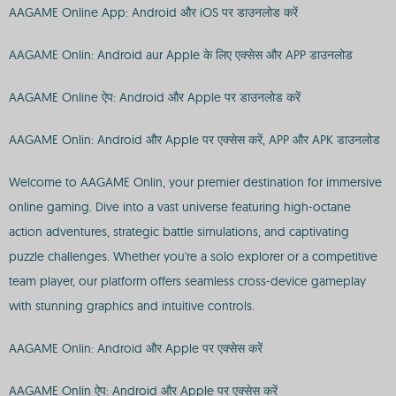
AAGAME Online App: Android और iOS पर डाउनलोड करें
AAGAME Onlin: Android aur Apple के लिए एक्सेस और APP डाउनलोड
AAGAME Online ऐप: Android और Apple पर डाउनलोड करें
AAGAME Onlin: Android और Apple पर एक्सेस करें, APP और APK डाउनलोड
Welcome to AAGAME Onlin, your premier destination for immersive
online gaming. Dive into a vast universe featuring high-octane
action adventures, strategic battle simulations, and captivating
puzzle challenges. Whether you're a solo explorer or a competitive
team player, our platform offers seamless cross-device gameplay
with stunning graphics and intuitive controls.
AAGAME Onlin: Android और Apple पर एक्सेस करें
AAGAME Onlin ऐप: Android और Apple पर एक्सेस करें