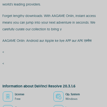
world's leading providers.
Forget lengthy downloads. With AAGAME Onlin, instant access
means you can jump into your next adventure in seconds. We
carefully curate our collection to bring y
AAGAME Onlin: Android aur Apple ke liye APP aur APK एक्सेस
<
<
Information about DaVinci Resolve 20.3.1.6
License
Op. System
Free
Windows