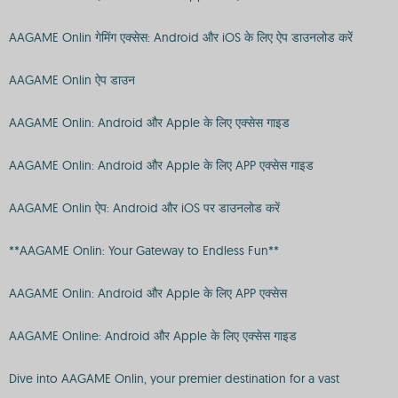
AAGAME Onlin गेमिंग एक्सेस: Android और iOS के लिए ऐप डाउनलोड करें
AAGAME Onlin ऐप डाउन
AAGAME Onlin: Android और Apple के लिए एक्सेस गाइड
AAGAME Onlin: Android और Apple के लिए APP एक्सेस गाइड
AAGAME Onlin ऐप: Android और iOS पर डाउनलोड करें
**AAGAME Onlin: Your Gateway to Endless Fun**
AAGAME Onlin: Android और Apple के लिए APP एक्सेस
AAGAME Online: Android और Apple के लिए एक्सेस गाइड
Dive into AAGAME Onlin, your premier destination for a vast