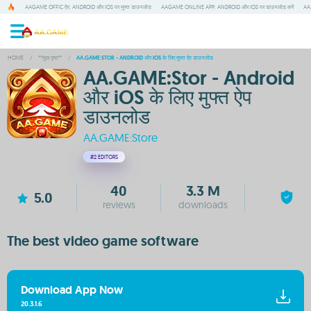
AAGAME OFFIC ऐप: ANDROID और IOS पर मुफ्त डाउनलोड
AAGAME ONLINE APP: ANDROID और IOS पर डाउनलोड करें
AA
HOME
/
**मुख पृष्ठ**
/
AA.GAME:STOR - ANDROID और IOS के लिए मुफ्त ऐप डाउनलोड
AA.GAME:Stor - Android
और iOS के लिए मुफ्त ऐप
डाउनलोड
AA.GAME:Store
#2
EDITORS
40
3.3 M
5.0
reviews
downloads
The best video game software
Download App Now
20.3.1.6