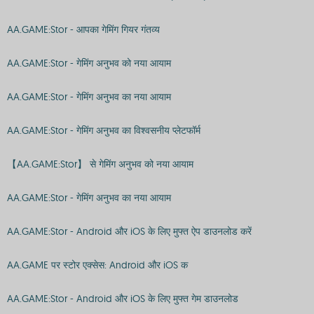
AA.GAME:Stor - आपका गेमिंग गियर गंतव्य
AA.GAME:Stor - गेमिंग अनुभव को नया आयाम
AA.GAME:Stor - गेमिंग अनुभव का नया आयाम
AA.GAME:Stor - गेमिंग अनुभव का विश्वसनीय प्लेटफॉर्म
【AA.GAME:Stor】 से गेमिंग अनुभव को नया आयाम
AA.GAME:Stor - गेमिंग अनुभव का नया आयाम
AA.GAME:Stor - Android और iOS के लिए मुफ्त ऐप डाउनलोड करें
AA.GAME पर स्टोर एक्सेस: Android और iOS क
AA.GAME:Stor - Android और iOS के लिए मुफ्त गेम डाउनलोड