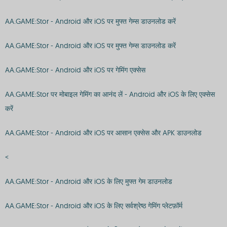
AA.GAME:Stor - Android और iOS पर मुफ्त गेम्स डाउनलोड करें
AA.GAME:Stor - Android और iOS पर मुफ्त गेम्स डाउनलोड करें
AA.GAME:Stor - Android और iOS पर गेमिंग एक्सेस
AA.GAME:Stor पर मोबाइल गेमिंग का आनंद लें - Android और iOS के लिए एक्सेस
करें
AA.GAME:Stor - Android और iOS पर आसान एक्सेस और APK डाउनलोड
<
AA.GAME:Stor - Android और iOS के लिए मुफ्त गेम डाउनलोड
AA.GAME:Stor - Android और iOS के लिए सर्वश्रेष्ठ गेमिंग प्लेटफ़ॉर्म