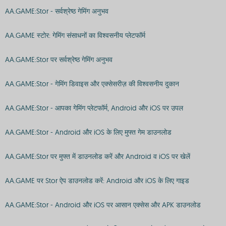
AA.GAME:Stor - सर्वश्रेष्ठ गेमिंग अनुभव
AA.GAME स्टोर: गेमिंग संसाधनों का विश्वसनीय प्लेटफॉर्म
AA.GAME:Stor पर सर्वश्रेष्ठ गेमिंग अनुभव
AA.GAME:Stor - गेमिंग डिवाइस और एक्सेसरीज़ की विश्वसनीय दुकान
AA.GAME:Stor - आपका गेमिंग प्लेटफॉर्म, Android और iOS पर उपल
AA.GAME:Stor - Android और iOS के लिए मुफ्त गेम डाउनलोड
AA.GAME:Stor पर मुफ्त में डाउनलोड करें और Android व iOS पर खेलें
AA.GAME पर Stor ऐप डाउनलोड करें: Android और iOS के लिए गाइड
AA.GAME:Stor - Android और iOS पर आसान एक्सेस और APK डाउनलोड