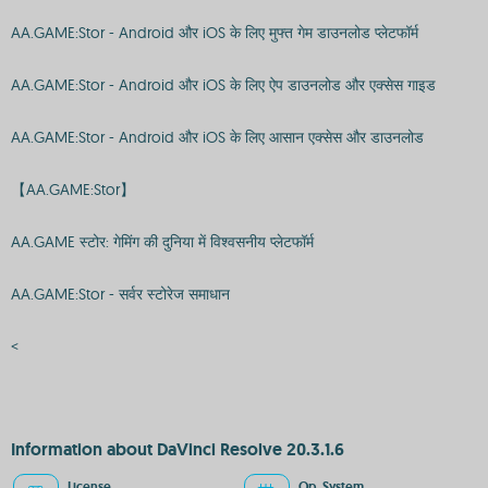
AA.GAME:Stor - Android और iOS के लिए मुफ्त गेम डाउनलोड प्लेटफॉर्म
AA.GAME:Stor - Android और iOS के लिए ऐप डाउनलोड और एक्सेस गाइड
AA.GAME:Stor - Android और iOS के लिए आसान एक्सेस और डाउनलोड
【AA.GAME:Stor】
AA.GAME स्टोर: गेमिंग की दुनिया में विश्वसनीय प्लेटफॉर्म
AA.GAME:Stor - सर्वर स्टोरेज समाधान
<
Information about DaVinci Resolve 20.3.1.6
License
Op. System