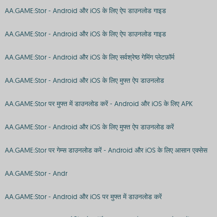
AA.GAME:Stor - Android और iOS के लिए ऐप डाउनलोड गाइड
AA.GAME:Stor - Android और iOS के लिए ऐप डाउनलोड गाइड
AA.GAME:Stor - Android और iOS के लिए सर्वश्रेष्ठ गेमिंग प्लेटफ़ॉर्म
AA.GAME:Stor - Android और iOS के लिए मुफ्त ऐप डाउनलोड
AA.GAME:Stor पर मुफ्त में डाउनलोड करें - Android और iOS के लिए APK
AA.GAME:Stor - Android और iOS के लिए मुफ्त ऐप डाउनलोड करें
AA.GAME:Stor पर गेम्स डाउनलोड करें - Android और iOS के लिए आसान एक्सेस
AA.GAME:Stor - Andr
AA.GAME:Stor - Android और iOS पर मुफ्त में डाउनलोड करें