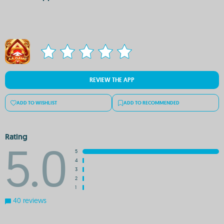
REVIEW THE APP
ADD TO WISHLIST
ADD TO RECOMMENDED
Rating
5.0
5
4
3
2
1
40 reviews