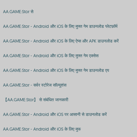
AA.GAME:Stor से
AA.GAME:Stor - Android और iOS के लिए मुफ्त गेम डाउनलोड प्लेटफ़ॉर्म
AA.GAME:Stor - Android और iOS के लिए ऐप्स और APK डाउनलोड करें
AA.GAME:Stor - Android और iOS के लिए मुफ्त गेम एक्सेस
AA.GAME:Stor - Android और iOS के लिए मुफ्त गेम डाउनलोड एप
AA.GAME:Stor - सर्वर स्टोरेज सॉल्यूशंस
【AA.GAME:Stor】 से संबंधित जानकारी
AA.GAME:Stor - Android और iOS पर आसानी से डाउनलोड करें
AA.GAME:Stor - Android और iOS के लिए मुफ