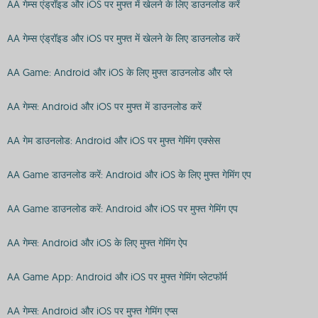
AA गेम्स एंड्रॉइड और iOS पर मुफ्त में खेलने के लिए डाउनलोड करें
AA गेम्स एंड्रॉइड और iOS पर मुफ्त में खेलने के लिए डाउनलोड करें
AA Game: Android और iOS के लिए मुफ्त डाउनलोड और प्ले
AA गेम्स: Android और iOS पर मुफ्त में डाउनलोड करें
AA गेम डाउनलोड: Android और iOS पर मुफ्त गेमिंग एक्सेस
AA Game डाउनलोड करें: Android और iOS के लिए मुफ्त गेमिंग एप
AA Game डाउनलोड करें: Android और iOS पर मुफ्त गेमिंग एप
AA गेम्स: Android और iOS के लिए मुफ्त गेमिंग ऐप
AA Game App: Android और iOS पर मुफ्त गेमिंग प्लेटफॉर्म
AA गेम्स: Android और iOS पर मुफ्त गेमिंग एप्स