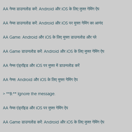
AA गेम्स डाउनलोड करें: Android और iOS के लिए मुफ्त गेमिंग ऐप
AA गेम्स डाउनलोड करें: Android और iOS पर मुफ्त गेमिंग का आनंद
AA Game: Android और iOS के लिए मुफ्त डाउनलोड और प्ले
AA Game डाउनलोड करें: Android और iOS के लिए मुफ्त गेमिंग ऐप
AA गेम्स एंड्रॉइड और iOS पर मुफ्त में डाउनलोड करें
AA गेम्स: Android और iOS के लिए मुफ्त गेमिंग ऐप
> **B:** Ignore the message.
AA गेम्स एंड्रॉइड और iOS पर मुफ्त गेमिंग ऐप
AA Game डाउनलोड करें: Android और iOS के लिए मुफ्त गेमिंग ऐप