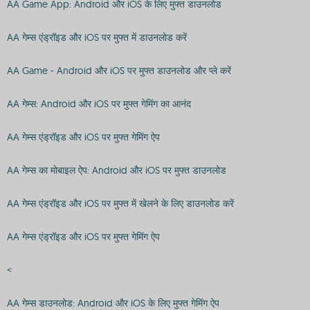
AA Game App: Android और iOS के लिए मुफ्त डाउनलोड
AA गेम्स एंड्रॉइड और iOS पर मुफ्त में डाउनलोड करें
AA Game - Android और iOS पर मुफ्त डाउनलोड और प्ले करें
AA गेम्स: Android और iOS पर मुफ्त गेमिंग का आनंद
AA गेम्स एंड्रॉइड और iOS पर मुफ्त गेमिंग ऐप
AA गेम्स का मोबाइल ऐप: Android और iOS पर मुफ्त डाउनलोड
AA गेम्स एंड्रॉइड और iOS पर मुफ्त में खेलने के लिए डाउनलोड करें
AA गेम्स एंड्रॉइड और iOS पर मुफ्त गेमिंग ऐप
<
AA गेम्स डाउनलोड: Android और iOS के लिए मुफ्त गेमिंग ऐप