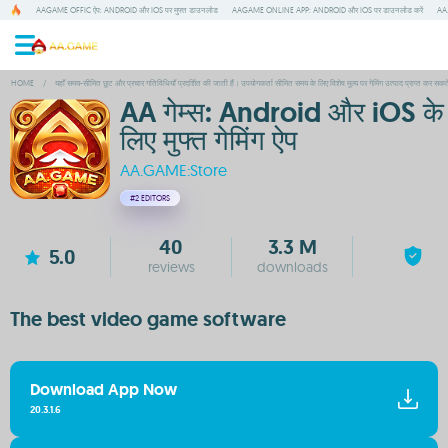
AAGAME OFFIC ऐप: ANDROID और IOS पर मुफ्त डाउनलोड
AAGAME ONLINE APP: ANDROID और IOS पर डाउनलोड करें
AA
HOME
/
यहाँ समय-सीमित छूट और प्रचार गतिविधियाँ प्रदर्शित की जाती हैं। उपयोगकर्ता सीमित समय के लिए विशेष मूल्य पर गेमिंग उत्पाद प्राप्त कर सकते
AA गेम्स: Android और iOS के
लिए मुफ्त गेमिंग ऐप
AA.GAME:Store
#2
EDITORS
40
3.3 M
5.0
reviews
downloads
The best video game software
Download App Now
20.3.1.6