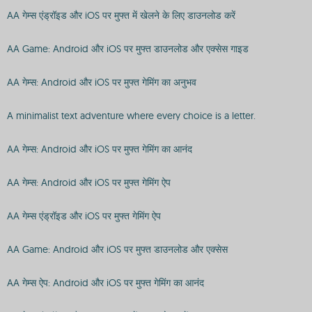
AA गेम्स एंड्रॉइड और iOS पर मुफ्त में खेलने के लिए डाउनलोड करें
AA Game: Android और iOS पर मुफ्त डाउनलोड और एक्सेस गाइड
AA गेम्स: Android और iOS पर मुफ्त गेमिंग का अनुभव
A minimalist text adventure where every choice is a letter.
AA गेम्स: Android और iOS पर मुफ्त गेमिंग का आनंद
AA गेम्स: Android और iOS पर मुफ्त गेमिंग ऐप
AA गेम्स एंड्रॉइड और iOS पर मुफ्त गेमिंग ऐप
AA Game: Android और iOS पर मुफ्त डाउनलोड और एक्सेस
AA गेम्स ऐप: Android और iOS पर मुफ्त गेमिंग का आनंद