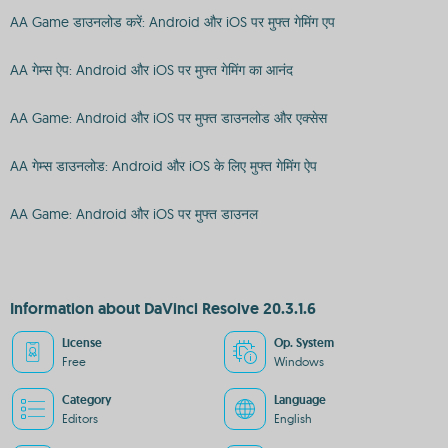
AA Game डाउनलोड करें: Android और iOS पर मुफ्त गेमिंग एप
AA गेम्स ऐप: Android और iOS पर मुफ्त गेमिंग का आनंद
AA Game: Android और iOS पर मुफ्त डाउनलोड और एक्सेस
AA गेम्स डाउनलोड: Android और iOS के लिए मुफ्त गेमिंग ऐप
AA Game: Android और iOS पर मुफ्त डाउनल
Information about DaVinci Resolve 20.3.1.6
License
Op. System
Free
Windows
Category
Language
Editors
English