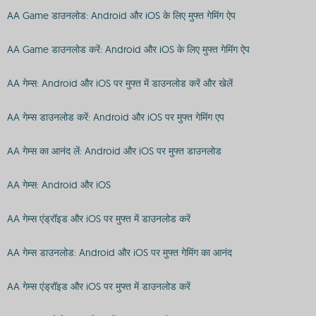
AA Game डाउनलोड: Android और iOS के लिए मुफ्त गेमिंग ऐप
AA Game डाउनलोड करें: Android और iOS के लिए मुफ्त गेमिंग ऐप
AA गेम्स: Android और iOS पर मुफ्त में डाउनलोड करें और खेलें
AA गेम्स डाउनलोड करें: Android और iOS पर मुफ्त गेमिंग एप
AA गेम्स का आनंद लें: Android और iOS पर मुफ्त डाउनलोड
AA गेम्स: Android और iOS
AA गेम्स एंड्रॉइड और iOS पर मुफ्त में डाउनलोड करें
AA गेम्स डाउनलोड: Android और iOS पर मुफ्त गेमिंग का आनंद
AA गेम्स एंड्रॉइड और iOS पर मुफ्त में डाउनलोड करें