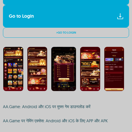
Go to Login
>GO TO LOGIN
AA.Game: Android और iOS पर मुफ्त गेम डाउनलोड करें
AA.Game पर गेमिंग एक्सेस: Android और iOS के लिए APP और APK