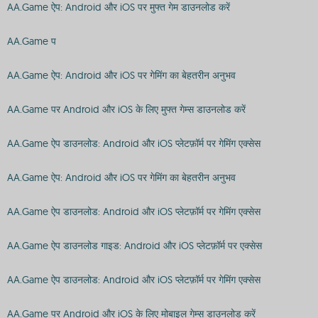
AA.Game ऐप: Android और iOS पर मुफ्त गेम डाउनलोड करें
AA.Game प
AA.Game ऐप: Android और iOS पर गेमिंग का बेहतरीन अनुभव
AA.Game पर Android और iOS के लिए मुफ्त गेम्स डाउनलोड करें
AA.Game ऐप डाउनलोड: Android और iOS प्लेटफ़ॉर्म पर गेमिंग एक्सेस
AA.Game ऐप: Android और iOS पर गेमिंग का बेहतरीन अनुभव
AA.Game ऐप डाउनलोड: Android और iOS प्लेटफ़ॉर्म पर गेमिंग एक्सेस
AA.Game ऐप डाउनलोड गाइड: Android और iOS प्लेटफ़ॉर्म पर एक्सेस
AA.Game ऐप डाउनलोड: Android और iOS प्लेटफ़ॉर्म पर गेमिंग एक्सेस
AA.Game पर Android और iOS के लिए मोबाइल गेम्स डाउनलोड करें