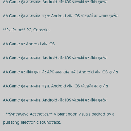
AA.Game ऐप डाउनलोड: Android और iOS प्लेटफ़ॉर्म पर गेमिंग एक्सेस
AA.Game ऐप डाउनलोड गाइड: Android और iOS प्लेटफ़ॉर्म पर आसान एक्सेस
**Platform:** PC, Consoles
AA.Game पर Android और iOS
AA.Game ऐप डाउनलोड: Android और iOS प्लेटफ़ॉर्म पर गेमिंग एक्सेस
AA.Game पर गेमिंग एप्स और APK डाउनलोड करें | Android और iOS एक्सेस
AA.Game ऐप डाउनलोड गाइड: Android और iOS प्लेटफ़ॉर्म पर एक्सेस
AA.Game ऐप डाउनलोड: Android और iOS प्लेटफ़ॉर्म पर गेमिंग एक्सेस
- **Synthwave Aesthetics:** Vibrant neon visuals backed by a
pulsating electronic soundtrack.