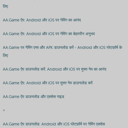
लिए
AA.Game ऐप: Android और iOS पर गेमिंग का आनंद
AA.Game ऐप: Android और iOS पर गेमिंग का बेहतरीन अनुभव
AA.Game पर गेमिंग एप्स और APK डाउनलोड करें - Android और iOS प्लेटफ़ॉर्म के
लिए
AA.Game ऐप डाउनलोड करें: Android और iOS पर मुफ्त गेम का आनंद
AA.Game ऐप: Android और iOS पर मुफ्त गेम डाउनलोड करें
AA.Game ऐप डाउनलोड और एक्सेस गाइड
<
AA.Game ऐप डाउनलोड: Android और iOS प्लेटफ़ॉर्म पर गेमिंग एक्सेस