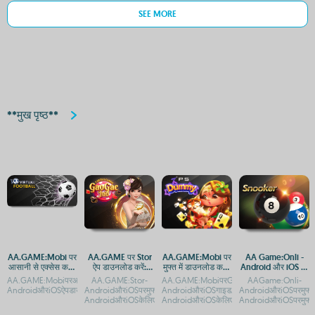
SEE MORE
**मुख पृष्ठ**
AA.GAME:Mobi पर
AA.GAME पर Stor
AA.GAME:Mobi पर
AA Game:Onli -
आसानी से एक्सेस करें -
ऐप डाउनलोड करें:
मुफ्त में डाउनलोड करें -
Android और iOS पर
Android और iOS ऐप
Android और iOS के
Android और iOS के
मुफ्त गेमिंग एप
AA.GAME:Mobiपरआसानीसेएक्सेसकरें-
AA.GAME:Stor-
AA.GAME:MobiपरGenshinImpactAPKडाउनल
AAGame:Onli-
डाउनलोड
लिए गाइड
लिए ऐप एक्सेस
AndroidऔरiOSऐपडाउनलोडकरेंAA.GAME:Mobiपरगेमिंगऐप्सकाआसानए
AndroidऔरiOSपरमुफ्तगेम्सडाउनलोडकरेंAA.GAME:Stor-
AndroidऔरiOSगाइडAA.GAME:Mobi-
AndroidऔरiOSपरमुफ्त
AndroidऔरiOSकेलिएमुफ्तऐपडाउ
AndroidऔरiOSकेलिए
AndroidऔरiOSपरमुफ्तग