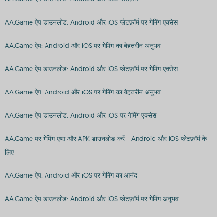
AA.Game ऐप डाउनलोड: Android और iOS प्लेटफ़ॉर्म पर गेमिंग एक्सेस
AA.Game ऐप: Android और iOS पर गेमिंग का बेहतरीन अनुभव
AA.Game ऐप डाउनलोड: Android और iOS प्लेटफ़ॉर्म पर गेमिंग एक्सेस
AA.Game ऐप: Android और iOS पर गेमिंग का बेहतरीन अनुभव
AA.Game ऐप डाउनलोड: Android और iOS पर गेमिंग एक्सेस
AA.Game पर गेमिंग एप्स और APK डाउनलोड करें - Android और iOS प्लेटफ़ॉर्म के
लिए
AA.Game ऐप: Android और iOS पर गेमिंग का आनंद
AA.Game ऐप डाउनलोड: Android और iOS प्लेटफ़ॉर्म पर गेमिंग अनुभव