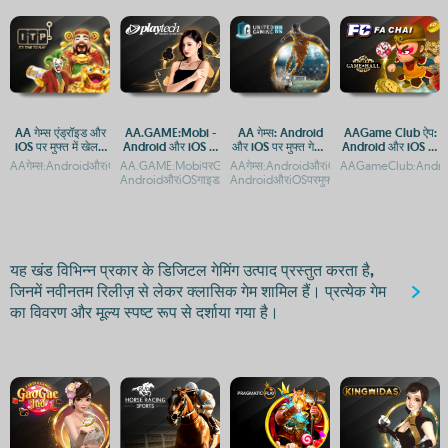
AA गेम्स एंड्रॉइड और
AA.GAME:Mobi -
AA गेम्स: Android
AAGame Club ऐप:
iOS पर मुफ्त में खेलने
Android और iOS के
और iOS पर मुफ्त गेमिंग
Android और iOS पर
के लिए डाउनलोड करें
लिए ऐप डाउनलोड गाइड
का आनंद
डाउनलोड करें
AAगेम्स:AndroidऔरiOSकेलिएमुफ्तगेमिंगऐपAAगेम्सडाउनलोड:AndroidऔरiOSपरमुफ्तगेमिंगएप्सA
AA.GAME:MobiपरGenshinImpactAPKडाउनलोडकरें-
AAगेम्स:AndroidऔरiOSकेलिएमुफ्तगेमिंगऐपAA
AAGameClub:Androi
AndroidऔरiOSगाइडAA.GAME:Mobiपरमोबाइलगेमिंगकाआन
AndroidऔरiOSपरमुफ्तडाउनलोडऔरगेमिंगअनुभव
यह खंड विभिन्न प्रकार के डिजिटल गेमिंग उत्पाद प्रस्तुत करता है,
जिनमें नवीनतम रिलीज़ से लेकर क्लासिक गेम शामिल हैं। प्रत्येक गेम
का विवरण और मूल्य स्पष्ट रूप से दर्शाया गया है।