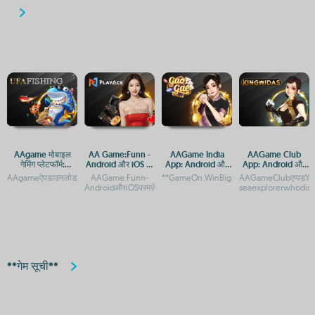
AAgame मोबाइल
AA Game:Funn -
AAGame India
AAGame Club
गेमिंग प्लेटफॉर्म:
Android और iOS पर
App: Android और
App: Android और
Android और iOS पर
मज़ेदार गेमिंग अनुभव
iOS पर डाउनलोड करें
iOS प्लेटफ़ॉर्म पर
AAgameऐपडाउनलोड:AndroidऔरiOSप्लेटफ़ॉर्मपरगेमिंगएक्सेसAAgameऐपडाउनलोड:AndroidऔरiO
AAGame:Funn-
**GameOn.WinBig.OnlyonAAGameIndia.**
AAGameClubएप्पडYo
डाउनलोड व एक्सेस
एक्सेस गाइड
AndroidऔरiOSपरमज़ेदारगेमिंगअनुभवAAGameFunnडाउनलोड:Androidऔर
seaexplorerwhodisc
गाइड
**गेम सूची**