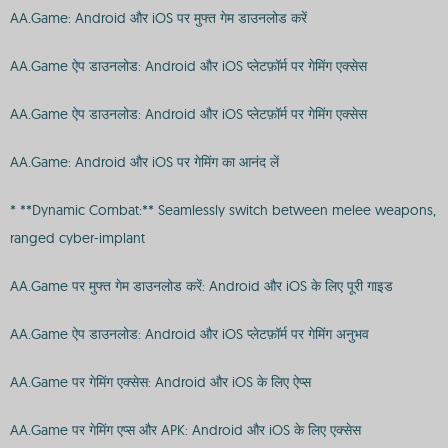
AA.Game: Android और iOS पर मुफ्त गेम डाउनलोड करें
AA.Game ऐप डाउनलोड: Android और iOS प्लेटफ़ॉर्म पर गेमिंग एक्सेस
AA.Game ऐप डाउनलोड: Android और iOS प्लेटफ़ॉर्म पर गेमिंग एक्सेस
AA.Game: Android और iOS पर गेमिंग का आनंद लें
* **Dynamic Combat:** Seamlessly switch between melee weapons,
ranged cyber-implant
AA.Game पर मुफ्त गेम डाउनलोड करें: Android और iOS के लिए पूरी गाइड
AA.Game ऐप डाउनलोड: Android और iOS प्लेटफ़ॉर्म पर गेमिंग अनुभव
AA.Game पर गेमिंग एक्सेस: Android और iOS के लिए ऐप्स
AA.Game पर गेमिंग एप्स और APK: Android और iOS के लिए एक्सेस