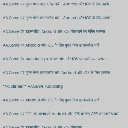
AA.Game पर मुफ्त गेम्स डाउनलोड करें - Android और iOS के लिए APK
AA.Game पर मुफ्त गेम्स डाउनलोड करें - Android और iOS के लिए एक्सेस
AA.Game ऐप डाउनलोड: Android और iOS प्लेटफॉर्म पर गेमिंग एक्सेस
AA.Game पर Android और iOS के लिए मुफ्त गेम्स डाउनलोड करें
AA.Game ऐप डाउनलोड गाइड: Android और iOS प्लेटफ़ॉर्म पर एक्सेस
AA.Game पर मुफ्त गेम्स डाउनलोड करें: Android और iOS के लिए एक्सेस
**Publisher:** AAGame Publishing
AA.Game पर Android और iOS के लिए मुफ्त गेम्स डाउनलोड करें
AA.Game पर गेमिंग का आनंद लें: Android और iOS के लिए APP डाउनलोड करें
AA.Game ऐप डाउनलोड: Android और iOS प्लेटफ़ॉर