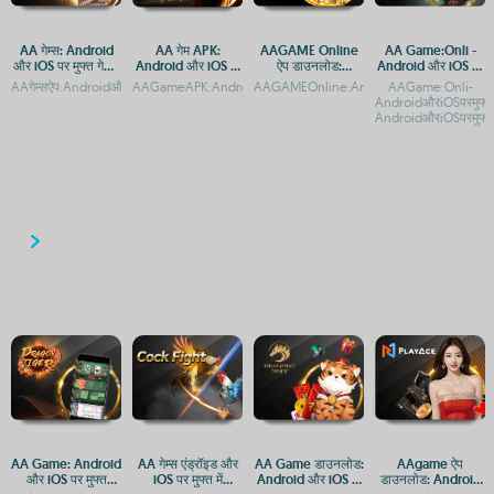
AA गेम्स: Android
AA गेम APK:
AAGAME Online
AA Game:Onli -
और iOS पर मुफ्त गेमिंग
Android और iOS के
ऐप डाउनलोड:
Android और iOS पर
का आनंद
लिए मुफ्त डाउनलोड
Android और iOS
मुफ्त गेमिंग एप
AAगेम्सऐप:AndroidऔरiOSपरमुफ्तगेमिंगकाआनंदAAगेम्स:AndroidऔरiOSपरमुफ्तगेमिंगकाआनंदAAगेम्
AAGameAPK:AndroidऔरiOSपरडाउनलोडकरेंAAGameAPK:Androi
AAGAMEOnline:AndroidऔरAppleडिवाइसपरएक्
AAGame:Onli-
प्लेटफ़ॉर्म गाइड
AndroidऔरiOSपरमुफ्तग
AndroidऔरiOSपरमुफ्त
AA Game: Android
AA गेम्स एंड्रॉइड और
AA Game डाउनलोड:
AAgame ऐप
और iOS पर मुफ्त
iOS पर मुफ्त में
Android और iOS के
डाउनलोड: Android