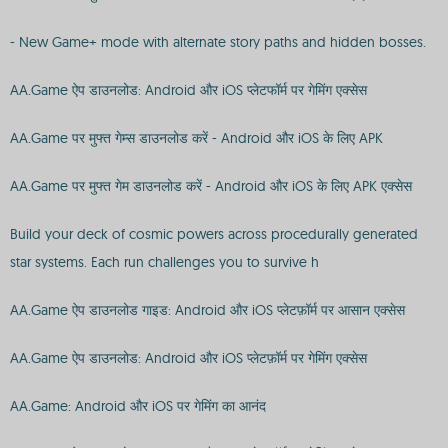
- New Game+ mode with alternate story paths and hidden bosses.
AA.Game ऐप डाउनलोड: Android और iOS प्लेटफॉर्म पर गेमिंग एक्सेस
AA.Game पर मुफ्त गेम्स डाउनलोड करें - Android और iOS के लिए APK
AA.Game पर मुफ्त गेम डाउनलोड करें - Android और iOS के लिए APK एक्सेस
Build your deck of cosmic powers across procedurally generated
star systems. Each run challenges you to survive h
AA.Game ऐप डाउनलोड गाइड: Android और iOS प्लेटफ़ॉर्म पर आसान एक्सेस
AA.Game ऐप डाउनलोड: Android और iOS प्लेटफ़ॉर्म पर गेमिंग एक्सेस
AA.Game: Android और iOS पर गेमिंग का आनंद