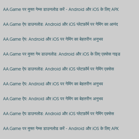
AA.Game पर मुफ्त गेम्स डाउनलोड करें - Android और iOS के लिए APK
AA.Game ऐप डाउनलोड: Android और iOS प्लेटफ़ॉर्म पर गेमिंग का आनंद
AA.Game ऐप: Android और iOS पर गेमिंग का बेहतरीन अनुभव
AA.Game पर मुफ्त गेम डाउनलोड: Android और iOS के लिए एक्सेस गाइड
AA.Game ऐप डाउनलोड: Android और iOS प्लेटफ़ॉर्म पर गेमिंग एक्सेस
AA.Game ऐप: Android और iOS पर गेमिंग का बेहतरीन अनुभव
AA.Game ऐप: Android और iOS पर गेमिंग का बेहतरीन अनुभव
AA.Game ऐप डाउनलोड: Android और iOS प्लेटफ़ॉर्म पर गेमिंग एक्सेस
AA.Game पर मुफ्त गेम्स डाउनलोड करें - Android और iOS के लिए APK