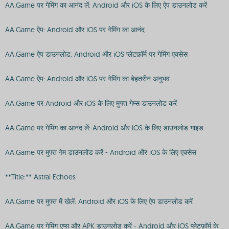
AA.Game पर गेमिंग का आनंद लें: Android और iOS के लिए ऐप डाउनलोड करें
AA.Game ऐप: Android और iOS पर गेमिंग का आनंद
AA.Game ऐप डाउनलोड: Android और iOS प्लेटफ़ॉर्म पर गेमिंग एक्सेस
AA.Game ऐप: Android और iOS पर गेमिंग का बेहतरीन अनुभव
AA.Game पर Android और iOS के लिए मुफ्त गेम्स डाउनलोड करें
AA.Game पर गेमिंग का आनंद लें: Android और iOS के लिए डाउनलोड गाइड
AA.Game पर मुफ्त गेम डाउनलोड करें - Android और iOS के लिए एक्सेस
**Title:** Astral Echoes
AA.Game पर मुफ्त में खेलें: Android और iOS के लिए ऐप डाउनलोड करें
AA.Game पर गेमिंग एप्स और APK डाउनलोड करें - Android और iOS प्लेटफ़ॉर्म के