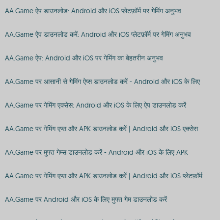
AA.Game ऐप डाउनलोड: Android और iOS प्लेटफ़ॉर्म पर गेमिंग अनुभव
AA.Game ऐप डाउनलोड करें: Android और iOS प्लेटफ़ॉर्म पर गेमिंग अनुभव
AA.Game ऐप: Android और iOS पर गेमिंग का बेहतरीन अनुभव
AA.Game पर आसानी से गेमिंग ऐप्स डाउनलोड करें - Android और iOS के लिए
AA.Game पर गेमिंग एक्सेस: Android और iOS के लिए ऐप डाउनलोड करें
AA.Game पर गेमिंग एप्स और APK डाउनलोड करें | Android और iOS एक्सेस
AA.Game पर मुफ्त गेम्स डाउनलोड करें - Android और iOS के लिए APK
AA.Game पर गेमिंग एप्स और APK डाउनलोड करें | Android और iOS प्लेटफ़ॉर्म
AA.Game पर Android और iOS के लिए मुफ्त गेम डाउनलोड करें