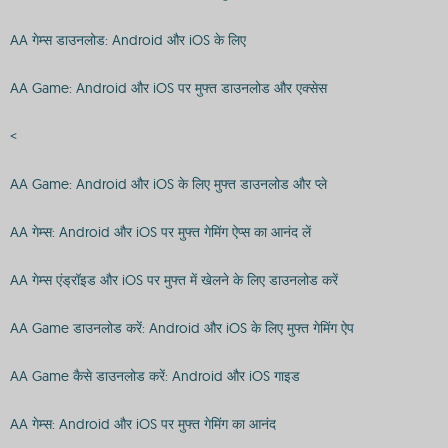
AA गेम्स डाउनलोड: Android और iOS के लिए
AA Game: Android और iOS पर मुफ्त डाउनलोड और एक्सेस
<
AA Game: Android और iOS के लिए मुफ्त डाउनलोड और प्ले
AA गेम्स: Android और iOS पर मुफ्त गेमिंग ऐप्स का आनंद लें
AA गेम्स एंड्रॉइड और iOS पर मुफ्त में खेलने के लिए डाउनलोड करें
AA Game डाउनलोड करें: Android और iOS के लिए मुफ्त गेमिंग ऐप
AA Game कैसे डाउनलोड करें: Android और iOS गाइड
AA गेम्स: Android और iOS पर मुफ्त गेमिंग का आनंद