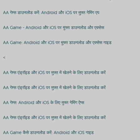
AA गेम्स डाउनलोड करें: Android और iOS पर मुफ्त गेमिंग एप
AA Game - Android और iOS पर मुफ्त डाउनलोड और एक्सेस
AA Game: Android और iOS पर मुफ्त डाउनलोड और एक्सेस गाइड
<
AA गेम्स एंड्रॉइड और iOS पर मुफ्त में खेलने के लिए डाउनलोड करें
AA गेम्स एंड्रॉइड और iOS पर मुफ्त में खेलने के लिए डाउनलोड करें
AA गेम्स: Android और iOS के लिए मुफ्त गेमिंग ऐप्स
AA गेम्स एंड्रॉइड और iOS पर मुफ्त में खेलने के लिए डाउनलोड करें
AA Game कैसे डाउनलोड करें: Android और iOS गाइड