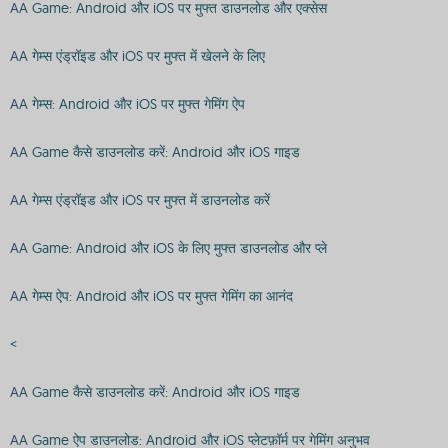
AA Game: Android और iOS पर मुफ्त डाउनलोड और एक्सेस
AA गेम्स एंड्रॉइड और iOS पर मुफ्त में खेलने के लिए
AA गेम्स: Android और iOS पर मुफ्त गेमिंग ऐप
AA Game कैसे डाउनलोड करें: Android और iOS गाइड
AA गेम्स एंड्रॉइड और iOS पर मुफ्त में डाउनलोड करें
AA Game: Android और iOS के लिए मुफ्त डाउनलोड और प्ले
AA गेम्स ऐप: Android और iOS पर मुफ्त गेमिंग का आनंद
<
AA Game कैसे डाउनलोड करें: Android और iOS गाइड
AA Game ऐप डाउनलोड: Android और iOS प्लेटफ़ॉर्म पर गेमिंग अनुभव