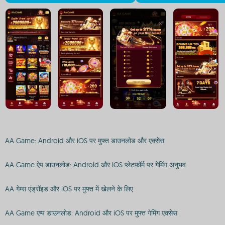
AA Game: Android और iOS पर मुफ्त डाउनलोड और एक्सेस
AA Game ऐप डाउनलोड: Android और iOS प्लेटफ़ॉर्म पर गेमिंग अनुभव
AA गेम्स एंड्रॉइड और iOS पर मुफ्त में खेलने के लिए
AA Game एप्प डाउनलोड: Android और iOS पर मुफ्त गेमिंग एक्सेस