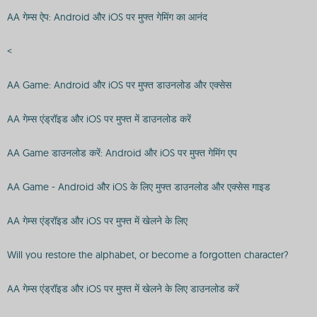
AA गेम्स ऐप: Android और iOS पर मुफ्त गेमिंग का आनंद
<
AA Game: Android और iOS पर मुफ्त डाउनलोड और एक्सेस
AA गेम्स एंड्रॉइड और iOS पर मुफ्त में डाउनलोड करें
AA Game डाउनलोड करें: Android और iOS पर मुफ्त गेमिंग एप
AA Game - Android और iOS के लिए मुफ्त डाउनलोड और एक्सेस गाइड
AA गेम्स एंड्रॉइड और iOS पर मुफ्त में खेलने के लिए
Will you restore the alphabet, or become a forgotten character?
AA गेम्स एंड्रॉइड और iOS पर मुफ्त में खेलने के लिए डाउनलोड करें