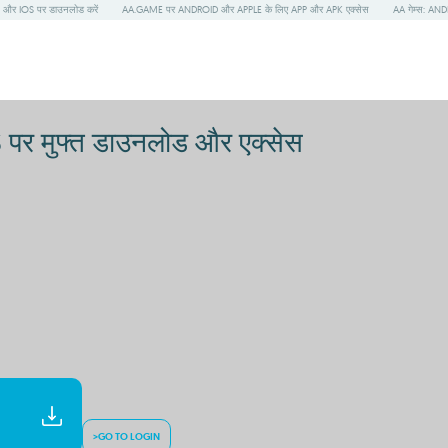
र IOS पर डाउनलोड करें
AA.GAME पर ANDROID और APPLE के लिए APP और APK एक्सेस
AA गेम्स: AND
र मुफ्त डाउनलोड और एक्सेस
>GO TO LOGIN