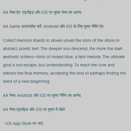
AA गेम्स ऐप: एंड्रॉइड और iOS पर मुफ्त गेम्स का आनंद
AA Game डाउनलोड करें: Android और iOS के लिए मुफ्त गेमिंग ऐप
Collect memory shards to slowly unveil the story of the Abyss in
abstract, poetic text. The deeper you descend, the more the stark
aesthetic softens—hints of muted blue, a faint melody. The ultimate
goal is not escape, but understanding. To reach the core and
witness the final memory, accepting the end or perhaps finding the
seed of a new beginning.
AA गेम्स: Android और iOS पर मुफ्त गेमिंग का आनंद
AA गेम्स एंड्रॉइड और iOS पर मुफ्त में खेलें
- iOS App Store पर जाएं