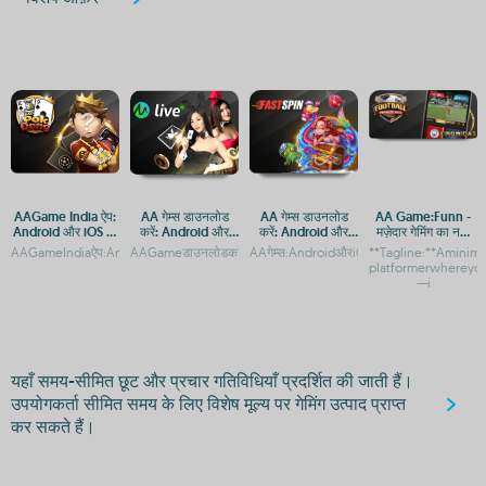
AAGame India ऐप:
AA गेम्स डाउनलोड
AA गेम्स डाउनलोड
AA Game:Funn -
Android और iOS पर
करें: Android और
करें: Android और
मज़ेदार गेमिंग का नया
डाउनलोड करें
iOS पर मुफ्त गेमिंग एप
iOS के लिए मुफ्त गेमिंग
प्लेटफ़ॉर्म, Android
AAGameIndiaऐप:AndroidऔरAppleपरडाउनलोडकरेंAAGameIndiaApp:AndroidऔरiOSपरड
AAGameडाउनलोडकरें:AndroidऔरiOSकेलिएमुफ्तगेमिंगऐपAAगेम्सएंड्रॉइड
AAगेम्स:AndroidऔरiOSपरमुफ्तगेमिंगऐप्सकाअनु
**Tagline:**Aminima
ऐप
और iOS पर उपलब्ध
platformerwhereyou
—i
यहाँ समय-सीमित छूट और प्रचार गतिविधियाँ प्रदर्शित की जाती हैं।
उपयोगकर्ता सीमित समय के लिए विशेष मूल्य पर गेमिंग उत्पाद प्राप्त
कर सकते हैं।