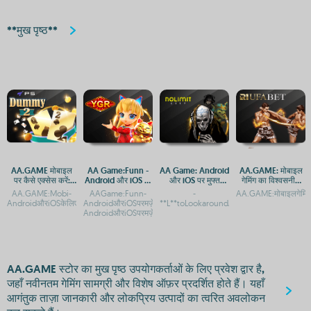
**मुख पृष्ठ**
AA.GAME मोबाइल
AA Game:Funn -
AA Game: Android
AA.GAME: मोबाइल
पर कैसे एक्सेस करें:
Android और iOS पर
और iOS पर मुफ्त
गेमिंग का विश्वसनीय
Android और iOS
मज़ेदार गेमिंग अनुभव
डाउनलोड और एक्सेस
प्लेटफॉर्म
AA.GAME:Mobi-
AAGame:Funn-
-
AA.GAME:मोबाइलगेमिंग
गाइड
AndroidऔरiOSकेलिएमोबाइलऐक्सेसगाइडAA.GAMEमोबाइलAPP:AndroidऔरiOSपरआसानएक्सेस
AndroidऔरiOSपरमज़ेदारगेमिंगअनुभवAAGame:Funn-
**L**toLookaroundAAगेम्सएंड्रॉइडऔरiOSपरमु
AndroidऔरiOSपरमज़ेदारगेमिंगअनुभव
AA.GAME स्टोर का मुख पृष्ठ उपयोगकर्ताओं के लिए प्रवेश द्वार है,
जहाँ नवीनतम गेमिंग सामग्री और विशेष ऑफ़र प्रदर्शित होते हैं। यहाँ
आगंतुक ताज़ा जानकारी और लोकप्रिय उत्पादों का त्वरित अवलोकन