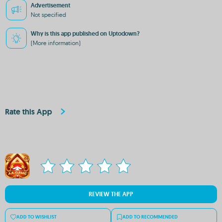
Advertisement
Not specified
Why is this app published on Uptodown?
(More information)
Rate this App
REVIEW THE APP
ADD TO WISHLIST
ADD TO RECOMMENDED