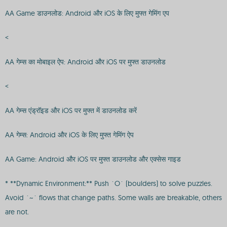
AA Game डाउनलोड: Android और iOS के लिए मुफ्त गेमिंग एप
<
AA गेम्स का मोबाइल ऐप: Android और iOS पर मुफ्त डाउनलोड
<
AA गेम्स एंड्रॉइड और iOS पर मुफ्त में डाउनलोड करें
AA गेम्स: Android और iOS के लिए मुफ्त गेमिंग ऐप
AA Game: Android और iOS पर मुफ्त डाउनलोड और एक्सेस गाइड
* **Dynamic Environment:** Push `O` (boulders) to solve puzzles.
Avoid `~` flows that change paths. Some walls are breakable, others
are not.