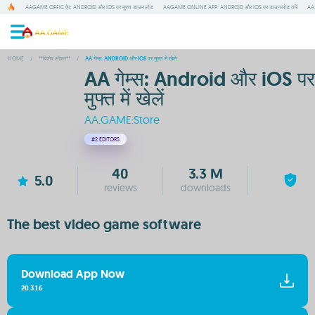
AAGAME OFFIC ऐप: ANDROID और IOS पर मुफ्त डाउनलोड
AAGAME ONLINE APP: ANDROID और IOS पर डाउनलोड करें
AA
HOME
/
**विशेष ऑफ़र**
/
AA गेम्स: ANDROID और IOS पर मुफ्त में खेलें
AA गेम्स: Android और iOS पर
मुफ्त में खेलें
AA.GAME:Store
#2
EDITORS
40
3.3 M
5.0
reviews
downloads
The best video game software
Download App Now
20.3.1.6