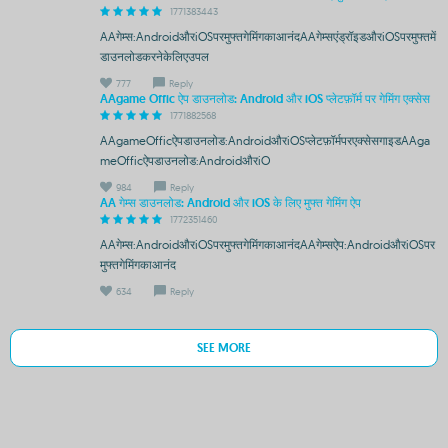
1771383443
AAगेम्स:AndroidऔरiOSपरमुफ्तगेमिंगकाआनंदAAगेम्सएंड्रॉइडऔरiOSपरमुफ्तमें
डाउनलोडकरनेकेलिएउपल
777
Reply
AAgame Offic ऐप डाउनलोड: Android और iOS प्लेटफ़ॉर्म पर गेमिंग एक्सेस
1771882568
AAgameOfficऐपडाउनलोड:AndroidऔरiOSप्लेटफ़ॉर्मपरएक्सेसगाइडAAga
meOfficऐपडाउनलोड:AndroidऔरiO
984
Reply
AA गेम्स डाउनलोड: Android और iOS के लिए मुफ्त गेमिंग ऐप
1772351460
AAगेम्स:AndroidऔरiOSपरमुफ्तगेमिंगकाआनंदAAगेम्सऐप:AndroidऔरiOSपर
मुफ्तगेमिंगकाआनंद
634
Reply
SEE MORE