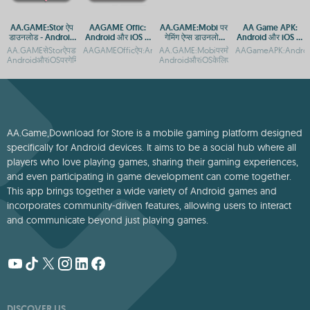
AA.GAME:Stor ऐप
AAGAME Offic:
AA.GAME:Mobi पर
AA Game APK:
डाउनलोड - Android
Android और iOS के
गेमिंग ऐप्स डाउनलोड
Android और iOS पर
और iOS प्लेटफॉर्म पर
लिए ऐप डाउनलोड गाइड
करें - Android और
डाउनलोड और इंस्टॉल
AA.GAMEसेStorऐपडाउनलोडकरें:AndroidऔरiOSकेलिएगाइडAA.GAME:Stor-
AAGAMEOfficऐप:AndroidऔरiOSपरडाउनलोडकरेंAAGAMEOfficऐपडाउन
AA.GAME:Mobiपरमोबाइलगेमिंगकाआनंदलें-
AAGameAPK:Android
एक्सेस
iOS के लिए एक्सेस
गाइड
AndroidऔरiOSपरगेमिंगएक्सेसऔ
AndroidऔरiOSकेलिएएक्सेसAA.GAME:Mobiपरमु
AA.Game,Download for Store is a mobile gaming platform designed
specifically for Android devices. It aims to be a social hub where all
players who love playing games, sharing their gaming experiences,
and even participating in game development can come together.
This app brings together a wide variety of Android games and
incorporates community-driven features, allowing users to interact
and communicate beyond just playing games.
DISCOVER US