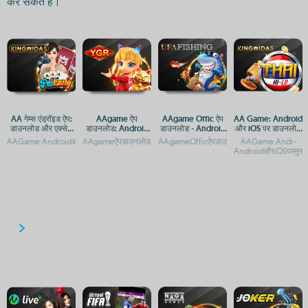
कर सकते हैं।
AA गेम्स एंड्रॉइड ऐप:
AAgame ऐप
AAgame Offic ऐप
AA Game: Android
डाउनलोड और एक्सेस
डाउनलोड: Android
डाउनलोड - Android
और iOS पर डाउनलोड
गाइड
और iOS प्लेटफ़ॉर्म पर
और iOS प्लेटफ़ॉर्म के
और एक्सेस गाइड
AAGame:AndroidऔरiOSपरडाउनलोडऔरएक्सेसगाइडAAGame:AndroidऔरiOSपरडाउनलोडक
AAgameऐपडाउनलोड:AndroidऔरiOSप्लेटफ़ॉर्मपरगेमिंगएक्सेसAAgameऐ
AAgameOfficऐपडाउनलोड:AndroidऔरiOSप्लेट
AAGame:Andr-
गेमिंग एक्सेस
लिए पूरी गाइड
AndroidऔरiOSपरमुफ्