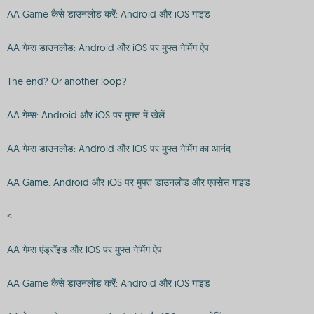
AA Game कैसे डाउनलोड करें: Android और iOS गाइड
AA गेम्स डाउनलोड: Android और iOS पर मुफ्त गेमिंग ऐप
The end? Or another loop?
AA गेम्स: Android और iOS पर मुफ्त में खेलें
AA गेम्स डाउनलोड: Android और iOS पर मुफ्त गेमिंग का आनंद
AA Game: Android और iOS पर मुफ्त डाउनलोड और एक्सेस गाइड
<
AA गेम्स एंड्रॉइड और iOS पर मुफ्त गेमिंग ऐप
AA Game कैसे डाउनलोड करें: Android और iOS गाइड