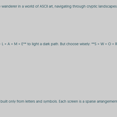
e wanderer in a world of ASCII art, navigating through cryptic landscap
L + A + M + E** to light a dark path. But choose wisely: **S + W + O +
built only from letters and symbols. Each screen is a sparse arrangement of