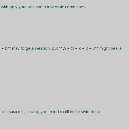
es with only your wits and a few basic commands.
 R + D** may forge a weapon, but **W + O + R + D + S** might heal a
 characters, leaving your mind to fill in the vivid details.