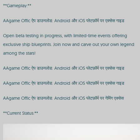
**Gameplay:**
AAgame Offic ऐप डाउनलोड: Android और iOS प्लेटफ़ॉर्म पर एक्सेस गाइड
Open beta testing in progress, with limited-time events offering
exclusive ship blueprints. Join now and carve out your own legend
among the stars!
AAgame Offic ऐप डाउनलोड: Android और iOS प्लेटफ़ॉर्म पर एक्सेस गाइड
AAgame Offic ऐप डाउनलोड: Android और iOS प्लेटफ़ॉर्म पर एक्सेस गाइड
AAgame Offic ऐप डाउनलोड: Android और iOS प्लेटफ़ॉर्म पर गेमिंग एक्सेस
**Current Status:**