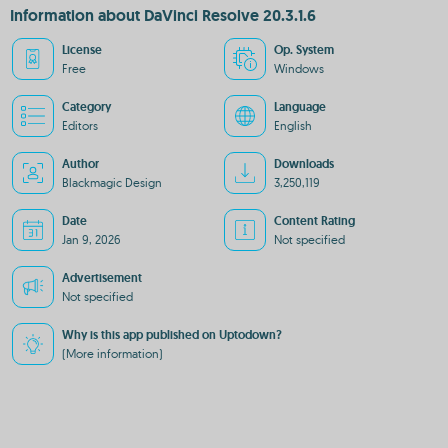
Information about DaVinci Resolve 20.3.1.6
License
Op. System
Free
Windows
Category
Language
Editors
English
Author
Downloads
Blackmagic Design
3,250,119
Date
Content Rating
Jan 9, 2026
Not specified
Advertisement
Not specified
Why is this app published on Uptodown?
(More information)