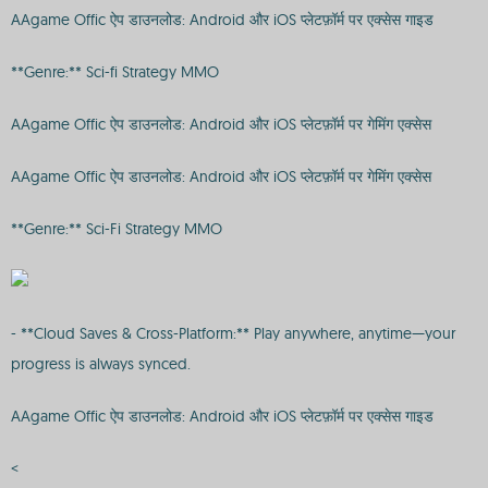
AAgame Offic ऐप डाउनलोड: Android और iOS प्लेटफ़ॉर्म पर एक्सेस गाइड
**Genre:** Sci-fi Strategy MMO
AAgame Offic ऐप डाउनलोड: Android और iOS प्लेटफ़ॉर्म पर गेमिंग एक्सेस
AAgame Offic ऐप डाउनलोड: Android और iOS प्लेटफ़ॉर्म पर गेमिंग एक्सेस
**Genre:** Sci-Fi Strategy MMO
- **Cloud Saves & Cross-Platform:** Play anywhere, anytime—your
progress is always synced.
AAgame Offic ऐप डाउनलोड: Android और iOS प्लेटफ़ॉर्म पर एक्सेस गाइड
<