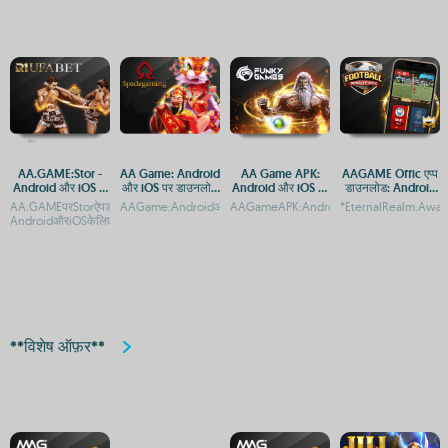
AA.GAME:Stor -
AA Game: Android
AA Game APK:
AAGAME Offic एप्प
Android और iOS के
और iOS पर डाउनलोड
Android और iOS पर
डाउनलोड: Android
लिए मुफ्त गेम एक्सेस
और प्ले करें
डाउनलोड और एक्सेस
और iOS प्लेटफॉर्म
AA.GAMEपरStorऐपडाउनलोडकरें:AndroidऔरiOSकेलिएगाइडAA.GAME:Stor-
AAGame:AndroidऔरiOSपरडाउनलोडऔरएक्सेसगाइडAAGame:Andro
AAGameAPK:AndroidऔरiOSकेलिएडाउनलोड
*EternalRealm:Awak
गाइड
गाइड
AndroidऔरiOSकेलिएआसानएक्सेस
**विशेष ऑफ़र**