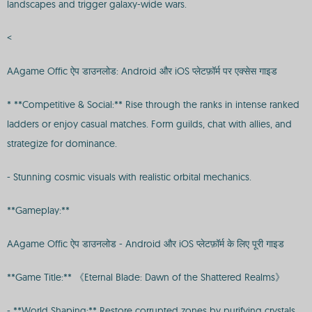
landscapes and trigger galaxy-wide wars.
<
AAgame Offic ऐप डाउनलोड: Android और iOS प्लेटफ़ॉर्म पर एक्सेस गाइड
* **Competitive & Social:** Rise through the ranks in intense ranked
ladders or enjoy casual matches. Form guilds, chat with allies, and
strategize for dominance.
- Stunning cosmic visuals with realistic orbital mechanics.
**Gameplay:**
AAgame Offic ऐप डाउनलोड - Android और iOS प्लेटफ़ॉर्म के लिए पूरी गाइड
**Game Title:** 《Eternal Blade: Dawn of the Shattered Realms》
- **World Shaping:** Restore corrupted zones by purifying crystals,