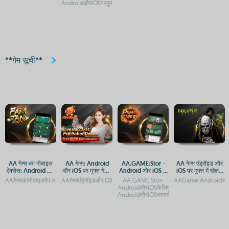
AndroidऔरiOSपरमुफ्तगेमिंगएपAAGame:Onl
**गेम सूची**
AA गेम्स का मोबाइल
AA गेम्स: Android
AA.GAME:Stor -
AA गेम्स एंड्रॉइड और
ऐक्सेस: Android और
और iOS पर मुफ्त गेमिंग
Android और iOS के
iOS पर मुफ्त में खेलने
iOS पर डाउनलोड
का आनंद
लिए मुफ्त गेम डाउनलोड
के लिए डाउनलोड करें
AAगेम्सकामोबाइलऐप:AndroidऔरiOSपरमुफ्तडाउनलोडAAGame:AndroidऔरiOSकेलिएमुफ्तडाउनल
AAगेम्सएंड्रॉइडऔरiOSपरमुफ्तगेमिंगऐपAAगेम्स:AndroidऔरiOSपरमुफ्तग
AA.GAME:Stor-
AAGame:AndroidऔरiOS
गाइड
AndroidऔरiOSकेलिएमुफ्तगेमडाउनलोडAA.GAM
AndroidऔरiOSपरसर्वश्रेष्ठगेमिं