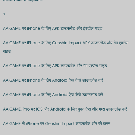
<
AA.GAME पर iPhone के लिए APK डाउनलोड और इंस्टॉल गाइड
AA.GAME पर iPhone के लिए Genshin Impact APK डाउनलोड और गेम एक्सेस
गाइड
AA.GAME पर iPhone के लिए APK डाउनलोड और गेम एक्सेस गाइड
AA.GAME पर iPhone के लिए Android ऐप्स कैसे डाउनलोड करें
AA.GAME पर iPhone के लिए Android ऐप्स कैसे डाउनलोड करें
AA.GAME:iPho पर iOS और Android के लिए मुफ्त ऐप्स और गेम्स डाउनलोड करें
AA.GAME से iPhone पर Genshin Impact डाउनलोड और प्ले करन