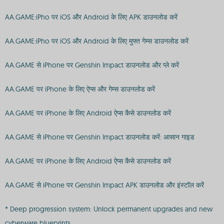
AA.GAME:iPho पर iOS और Android के लिए APK डाउनलोड करें
AA.GAME:iPho पर iOS और Android के लिए मुफ्त गेम्स डाउनलोड करें
AA.GAME से iPhone पर Genshin Impact डाउनलोड और प्ले करें
AA.GAME पर iPhone के लिए ऐप्स और गेम्स डाउनलोड करें
AA.GAME पर iPhone के लिए Android ऐप्स कैसे डाउनलोड करें
AA.GAME से iPhone पर Genshin Impact डाउनलोड करें: आसान गाइड
AA.GAME पर iPhone के लिए Android ऐप्स कैसे डाउनलोड करें
AA.GAME से iPhone पर Genshin Impact APK डाउनलोड और इंस्टॉल करें
* Deep progression system: Unlock permanent upgrades and new
cyberware blueprints.