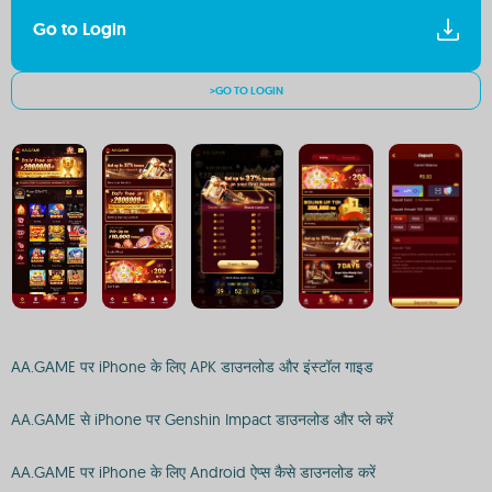
Go to Login
>GO TO LOGIN
AA.GAME पर iPhone के लिए APK डाउनलोड और इंस्टॉल गाइड
AA.GAME से iPhone पर Genshin Impact डाउनलोड और प्ले करें
AA.GAME पर iPhone के लिए Android ऐप्स कैसे डाउनलोड करें