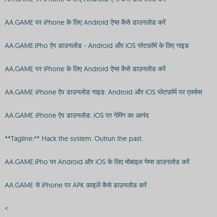
AA.GAME पर iPhone के लिए Android ऐप्स कैसे डाउनलोड करें
AA.GAME:iPho ऐप डाउनलोड - Android और iOS प्लेटफ़ॉर्म के लिए गाइड
AA.GAME पर iPhone के लिए Android ऐप्स कैसे डाउनलोड करें
AA.GAME iPhone ऐप डाउनलोड गाइड: Android और iOS प्लेटफ़ॉर्म पर एक्सेस
AA.GAME iPhone ऐप डाउनलोड: iOS पर गेमिंग का आनंद
**Tagline:** Hack the system. Outrun the past.
AA.GAME:iPho पर Android और iOS के लिए मोबाइल गेम्स डाउनलोड करें
AA.GAME से iPhone पर APK फ़ाइलें कैसे डाउनलोड करें
<