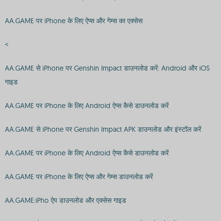
AA.GAME पर iPhone के लिए ऐप्स और गेम्स का एक्सेस
<
AA.GAME से iPhone पर Genshin Impact डाउनलोड करें: Android और iOS
गाइड
AA.GAME पर iPhone के लिए Android ऐप्स कैसे डाउनलोड करें
AA.GAME से iPhone पर Genshin Impact APK डाउनलोड और इंस्टॉल करें
AA.GAME पर iPhone के लिए Android ऐप्स कैसे डाउनलोड करें
AA.GAME पर iPhone के लिए ऐप्स और गेम्स डाउनलोड करें
AA.GAME:iPho ऐप डाउनलोड और एक्सेस गाइड