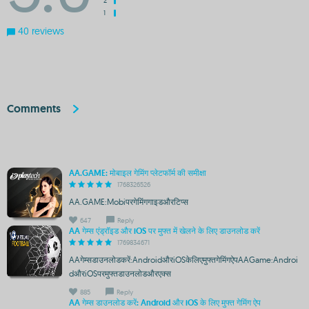
2
1
40 reviews
Comments
AA.GAME: मोबाइल गेमिंग प्लेटफॉर्म की समीक्षा
1768326526
AA.GAME:Mobiपरगेमिंगगाइडऔरटिप्स
647
Reply
AA गेम्स एंड्रॉइड और iOS पर मुफ्त में खेलने के लिए डाउनलोड करें
1769834671
AAगेम्सडाउनलोडकरें:AndroidऔरiOSकेलिएमुफ्तगेमिंगऐपAAGame:Androi
dऔरiOSपरमुफ्तडाउनलोडऔरएक्स
885
Reply
AA गेम्स डाउनलोड करें: Android और iOS के लिए मुफ्त गेमिंग ऐप