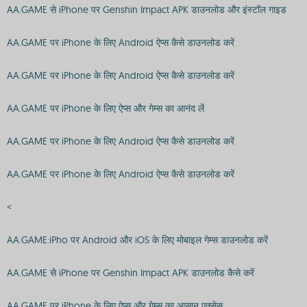
AA.GAME से iPhone पर Genshin Impact APK डाउनलोड और इंस्टॉल गाइड
AA.GAME पर iPhone के लिए Android ऐप्स कैसे डाउनलोड करें
AA.GAME पर iPhone के लिए Android ऐप्स कैसे डाउनलोड करें
AA.GAME पर iPhone के लिए ऐप्स और गेम्स का आनंद लें
AA.GAME पर iPhone के लिए Android ऐप्स कैसे डाउनलोड करें
AA.GAME पर iPhone के लिए Android ऐप्स कैसे डाउनलोड करें
<
AA.GAME:iPho पर Android और iOS के लिए मोबाइल गेम्स डाउनलोड करें
AA.GAME से iPhone पर Genshin Impact APK डाउनलोड कैसे करें
AA.GAME पर iPhone के लिए ऐप्स और गेम्स का आसान एक्सेस