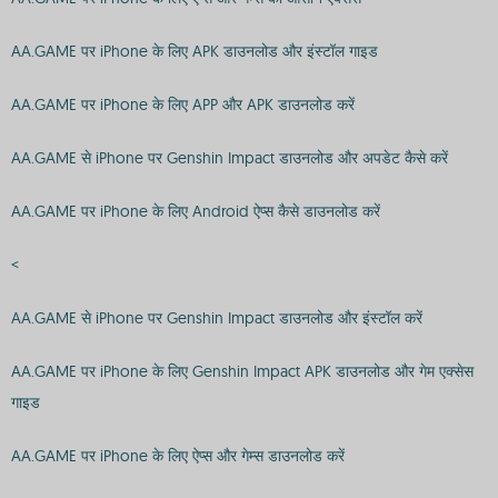
AA.GAME पर iPhone के लिए APK डाउनलोड और इंस्टॉल गाइड
AA.GAME पर iPhone के लिए APP और APK डाउनलोड करें
AA.GAME से iPhone पर Genshin Impact डाउनलोड और अपडेट कैसे करें
AA.GAME पर iPhone के लिए Android ऐप्स कैसे डाउनलोड करें
<
AA.GAME से iPhone पर Genshin Impact डाउनलोड और इंस्टॉल करें
AA.GAME पर iPhone के लिए Genshin Impact APK डाउनलोड और गेम एक्सेस
गाइड
AA.GAME पर iPhone के लिए ऐप्स और गेम्स डाउनलोड करें