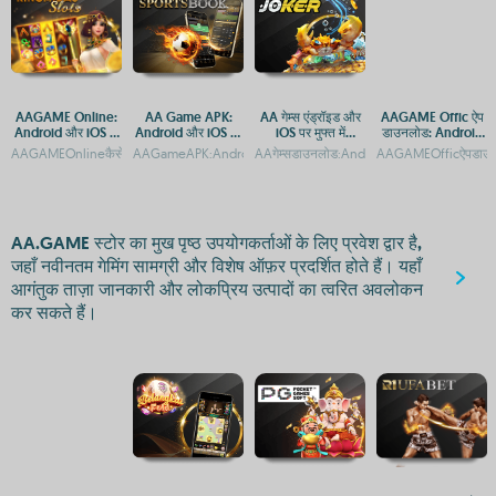
AAGAME Online:
AA Game APK:
AA गेम्स एंड्रॉइड और
AAGAME Offic ऐप
Android और iOS के
Android और iOS पर
iOS पर मुफ्त में
डाउनलोड: Android
लिए ऐप डाउनलोड करें
डाउनलोड करें
डाउनलोड करें
और iOS प्लेटफ़ॉर्म
AAGAMEOnlineकैसेडाउनलोडकरें:AndroidऔरiOSगाइडAAGAMEOnlinऐप:AndroidऔरAppleप
AAGameAPK:AndroidऔरiOSकेलिएमुफ्तडाउनलोडAAGameAPK:And
AAगेम्सडाउनलोड:AndroidऔरiOSपरमुफ्तगेमिंगएप
AAGAMEOfficऐपडाउनल
गाइड
AA.GAME स्टोर का मुख पृष्ठ उपयोगकर्ताओं के लिए प्रवेश द्वार है,
जहाँ नवीनतम गेमिंग सामग्री और विशेष ऑफ़र प्रदर्शित होते हैं। यहाँ
आगंतुक ताज़ा जानकारी और लोकप्रिय उत्पादों का त्वरित अवलोकन
कर सकते हैं।