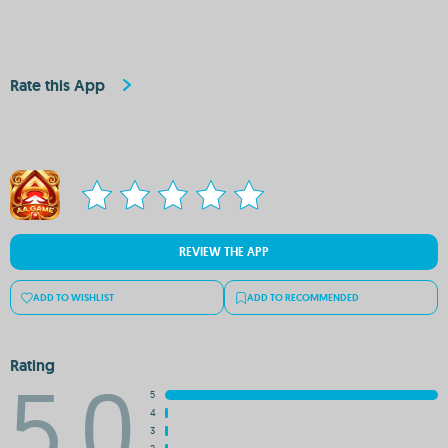
Rate this App
REVIEW THE APP
ADD TO WISHLIST
ADD TO RECOMMENDED
Rating
5.0
5
4
3