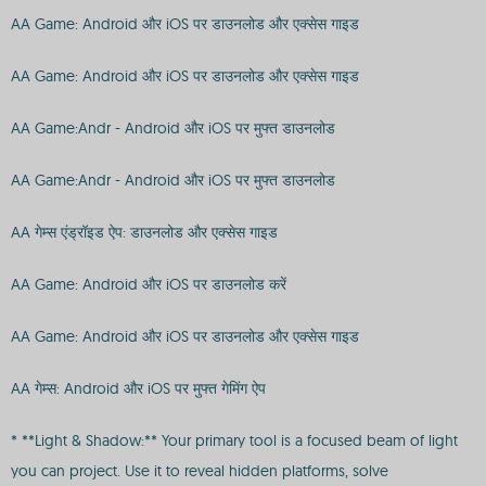
AA Game: Android और iOS पर डाउनलोड और एक्सेस गाइड
AA Game: Android और iOS पर डाउनलोड और एक्सेस गाइड
AA Game:Andr - Android और iOS पर मुफ्त डाउनलोड
AA Game:Andr - Android और iOS पर मुफ्त डाउनलोड
AA गेम्स एंड्रॉइड ऐप: डाउनलोड और एक्सेस गाइड
AA Game: Android और iOS पर डाउनलोड करें
AA Game: Android और iOS पर डाउनलोड और एक्सेस गाइड
AA गेम्स: Android और iOS पर मुफ्त गेमिंग ऐप
* **Light & Shadow:** Your primary tool is a focused beam of light
you can project. Use it to reveal hidden platforms, solve