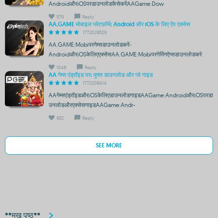
AndroidऔरiOSपरडाउनलोडकैसेकरेंAAGame:Dow
579
Reply
AA.GAME मोबाइल प्लेटफ़ॉर्म: Android और iOS के लिए ऐप एक्सेस
1772028529
AA.GAME:Mobiपरगेम्सडाउनलोडकरें-
AndroidऔरiOSकेलिएएक्सेसAA.GAME:Mobiपरगेमिंगऐप्सडाउनलोडकरे
1048
Reply
AA गेम्स एंड्रॉइड पर: मुफ्त डाउनलोड और प्ले गाइड
1772208414
AAगेम्सएंड्रॉइडऔरiOSकेलिएडाउनलोडगाइडAAGame:AndroidऔरiOSपरडा
उनलोडऔरएक्सेसगाइडAAGame:Andr-
932
Reply
SEE MORE
**मुख पृष्ठ**