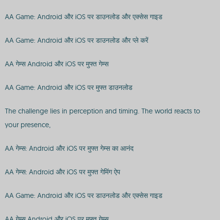
AA Game: Android और iOS पर डाउनलोड और एक्सेस गाइड
AA Game: Android और iOS पर डाउनलोड और प्ले करें
AA गेम्स Android और iOS पर मुफ्त गेम्स
AA Game: Android और iOS पर मुफ्त डाउनलोड
The challenge lies in perception and timing. The world reacts to
your presence,
AA गेम्स: Android और iOS पर मुफ्त गेम्स का आनंद
AA गेम्स: Android और iOS पर मुफ्त गेमिंग ऐप
AA Game: Android और iOS पर डाउनलोड और एक्सेस गाइड
AA गेम्स Android और iOS पर मुफ्त गेम्स