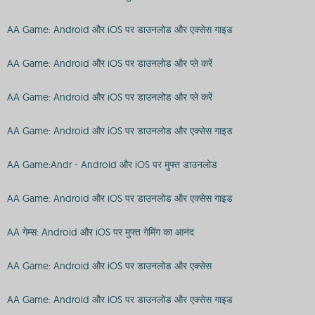
AA Game: Android और iOS पर डाउनलोड और एक्सेस गाइड
AA Game: Android और iOS पर डाउनलोड और प्ले करें
AA Game: Android और iOS पर डाउनलोड और प्ले करें
AA Game: Android और iOS पर डाउनलोड और एक्सेस गाइड
AA Game:Andr - Android और iOS पर मुफ्त डाउनलोड
AA Game: Android और iOS पर डाउनलोड और एक्सेस गाइड
AA गेम्स: Android और iOS पर मुफ्त गेमिंग का आनंद
AA Game: Android और iOS पर डाउनलोड और एक्सेस
AA Game: Android और iOS पर डाउनलोड और एक्सेस गाइड