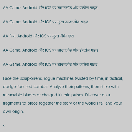
AA Game: Android और iOS पर डाउनलोड और एक्सेस गाइड
AA Game: Android और iOS पर मुफ्त डाउनलोड गाइड
AA गेम्स: Android और iOS पर मुफ्त गेमिंग एप्स
AA Game: Android और iOS पर डाउनलोड और इंस्टॉल गाइड
AA Game: Android और iOS पर डाउनलोड और एक्सेस गाइड
Face the Scrap-Sirens, rogue machines twisted by time, in tactical,
dodge-focused combat. Analyze their patterns, then strike with
retractable blades or charged kinetic pulses. Discover data-
fragments to piece together the story of the world's fall and your
own origin.
<