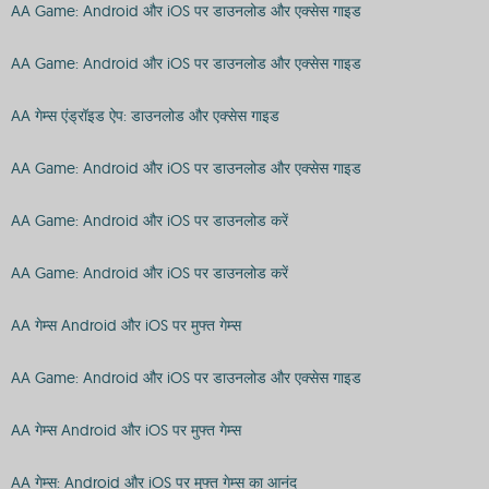
AA Game: Android और iOS पर डाउनलोड और एक्सेस गाइड
AA Game: Android और iOS पर डाउनलोड और एक्सेस गाइड
AA गेम्स एंड्रॉइड ऐप: डाउनलोड और एक्सेस गाइड
AA Game: Android और iOS पर डाउनलोड और एक्सेस गाइड
AA Game: Android और iOS पर डाउनलोड करें
AA Game: Android और iOS पर डाउनलोड करें
AA गेम्स Android और iOS पर मुफ्त गेम्स
AA Game: Android और iOS पर डाउनलोड और एक्सेस गाइड
AA गेम्स Android और iOS पर मुफ्त गेम्स
AA गेम्स: Android और iOS पर मुफ्त गेम्स का आनंद