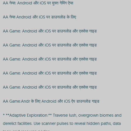
AA गेम्स: Android और iOS पर मुफ्त गेमिंग ऐप्स
AA गेम्स Android और iOS पर डाउनलोड के लिए
AA Game: Android और iOS पर डाउनलोड और एक्सेस गाइड
AA Game: Android और iOS पर डाउनलोड और एक्सेस गाइड
AA Game: Android और iOS पर डाउनलोड और एक्सेस गाइड
AA Game: Android और iOS पर डाउनलोड और एक्सेस गाइड
AA Game: Android और iOS पर डाउनलोड और एक्सेस गाइड
AA Game:Andr के लिए Android और iOS ऐप डाउनलोड गाइड
* **Adaptive Exploration:** Traverse lush, overgrown biomes and
derelict facilities. Use scanner pulses to reveal hidden paths, data