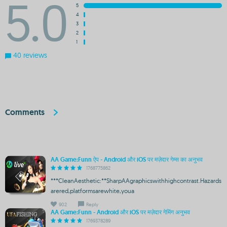
5.0
5
4
3
2
1
40 reviews
Comments
AA Game:Funn ऐप - Android और iOS पर मज़ेदार गेम्स का अनुभव
1768775862
***CleanAesthetic:**SharpAAgraphicswithhighcontrast.Hazards
arered,platformsarewhite,youa
902
Reply
AA Game:Funn - Android और iOS पर मज़ेदार गेमिंग अनुभव
1769378289