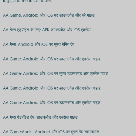
logs, and resource nodes.
AA Game: Android और iOS पर डाउनलोड और प्ले गाइड
AA गेम्स एंड्रॉइड के लिए: APK डाउनलोड और iOS एक्सेस
AA गेम्स: Android और iOS पर मुफ्त गेमिंग ऐप
AA Game: Android और iOS पर डाउनलोड और एक्सेस गाइड
AA Game: Android और iOS पर मुफ्त डाउनलोड और एक्सेस गाइड
AA Game: Android और iOS पर डाउनलोड और एक्सेस गाइड
AA Game: Android और iOS पर डाउनलोड और एक्सेस गाइड
AA गेम्स एंड्रॉइड ऐप: डाउनलोड और एक्सेस गाइड
AA Game:Andr - Android और iOS पर मुफ्त गेम डाउनलोड