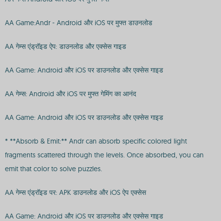
AA Game:Andr - Android और iOS पर मुफ्त डाउनलोड
AA गेम्स एंड्रॉइड ऐप: डाउनलोड और एक्सेस गाइड
AA Game: Android और iOS पर डाउनलोड और एक्सेस गाइड
AA गेम्स: Android और iOS पर मुफ्त गेमिंग का आनंद
AA Game: Android और iOS पर डाउनलोड और एक्सेस गाइड
* **Absorb & Emit:** Andr can absorb specific colored light
fragments scattered through the levels. Once absorbed, you can
emit that color to solve puzzles.
AA गेम्स एंड्रॉइड पर: APK डाउनलोड और iOS ऐप एक्सेस
AA Game: Android और iOS पर डाउनलोड और एक्सेस गाइड