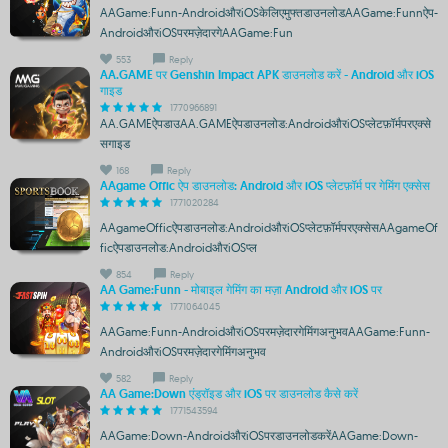
AAGame:Funn-AndroidऔरiOSकेलिएमुफ्तडाउनलोडAAGame:Funnऐप-
AndroidऔरiOSपरमज़ेदारगेAAGame:Fun
553
Reply
AA.GAME पर Genshin Impact APK डाउनलोड करें - Android और iOS
गाइड
1770966891
AA.GAMEऐपडाउAA.GAMEऐपडाउनलोड:AndroidऔरiOSप्लेटफ़ॉर्मपरएक्से
सगाइड
168
Reply
AAgame Offic ऐप डाउनलोड: Android और iOS प्लेटफ़ॉर्म पर गेमिंग एक्सेस
1771020284
AAgameOfficऐपडाउनलोड:AndroidऔरiOSप्लेटफ़ॉर्मपरएक्सेसAAgameOf
ficऐपडाउनलोड:AndroidऔरiOSप्ल
854
Reply
AA Game:Funn - मोबाइल गेमिंग का मज़ा Android और iOS पर
1771064045
AAGame:Funn-AndroidऔरiOSपरमज़ेदारगेमिंगअनुभवAAGame:Funn-
AndroidऔरiOSपरमज़ेदारगेमिंगअनुभव
582
Reply
AA Game:Down एंड्रॉइड और iOS पर डाउनलोड कैसे करें
1771543594
AAGame:Down-AndroidऔरiOSपरडाउनलोडकरेंAAGame:Down-