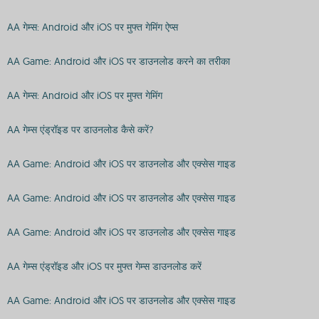
AA गेम्स: Android और iOS पर मुफ्त गेमिंग ऐप्स
AA Game: Android और iOS पर डाउनलोड करने का तरीका
AA गेम्स: Android और iOS पर मुफ्त गेमिंग
AA गेम्स एंड्रॉइड पर डाउनलोड कैसे करें?
AA Game: Android और iOS पर डाउनलोड और एक्सेस गाइड
AA Game: Android और iOS पर डाउनलोड और एक्सेस गाइड
AA Game: Android और iOS पर डाउनलोड और एक्सेस गाइड
AA गेम्स एंड्रॉइड और iOS पर मुफ्त गेम्स डाउनलोड करें
AA Game: Android और iOS पर डाउनलोड और एक्सेस गाइड