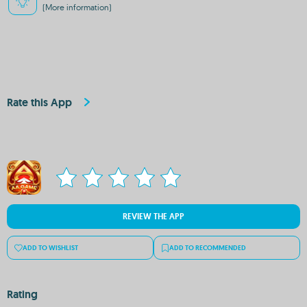
(More information)
Rate this App
REVIEW THE APP
ADD TO WISHLIST
ADD TO RECOMMENDED
Rating