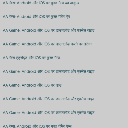
AA गेम्स: Android और iOS पर मुफ्त गेम्स का अनुभव
AA गेम्स: Android और iOS पर मुफ्त गेमिंग ऐप
AA Game: Android और iOS पर डाउनलोड और एक्सेस गाइड
AA Game: Android और iOS पर डाउनलोड करने का तरीका
AA गेम्स एंड्रॉइड और iOS पर मुफ्त गेम्स
AA Game: Android और iOS पर डाउनलोड और एक्सेस गाइड
AA Game: Android और iOS पर डाउ
AA Game: Android और iOS पर डाउनलोड और एक्सेस गाइड
AA Game: Android और iOS पर डाउनलोड और एक्सेस गाइड
AA गेम्स: Android और iOS पर मुफ्त गेमिंग ऐप्स