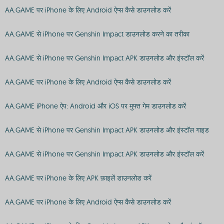
AA.GAME पर iPhone के लिए Android ऐप्स कैसे डाउनलोड करें
AA.GAME से iPhone पर Genshin Impact डाउनलोड करने का तरीका
AA.GAME से iPhone पर Genshin Impact APK डाउनलोड और इंस्टॉल करें
AA.GAME पर iPhone के लिए Android ऐप्स कैसे डाउनलोड करें
AA.GAME iPhone ऐप: Android और iOS पर मुफ्त गेम डाउनलोड करें
AA.GAME से iPhone पर Genshin Impact APK डाउनलोड और इंस्टॉल गाइड
AA.GAME से iPhone पर Genshin Impact APK डाउनलोड और इंस्टॉल करें
AA.GAME पर iPhone के लिए APK फ़ाइलें डाउनलोड करें
AA.GAME पर iPhone के लिए Android ऐप्स कैसे डाउनलोड करें