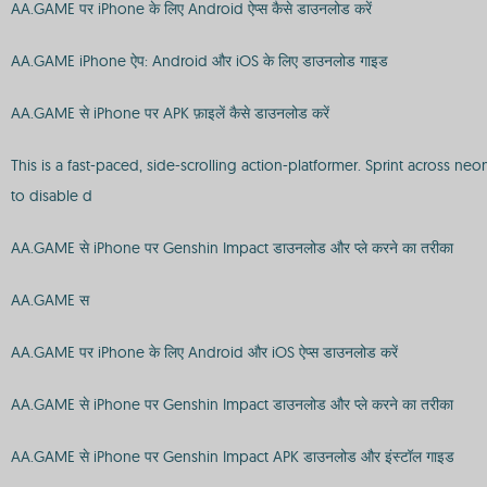
AA.GAME पर iPhone के लिए Android ऐप्स कैसे डाउनलोड करें
AA.GAME iPhone ऐप: Android और iOS के लिए डाउनलोड गाइड
AA.GAME से iPhone पर APK फ़ाइलें कैसे डाउनलोड करें
This is a fast-paced, side-scrolling action-platformer. Sprint across n
to disable d
AA.GAME से iPhone पर Genshin Impact डाउनलोड और प्ले करने का तरीका
AA.GAME स
AA.GAME पर iPhone के लिए Android और iOS ऐप्स डाउनलोड करें
AA.GAME से iPhone पर Genshin Impact डाउनलोड और प्ले करने का तरीका
AA.GAME से iPhone पर Genshin Impact APK डाउनलोड और इंस्टॉल गाइड