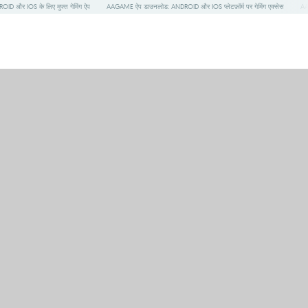
ROID और IOS के लिए मुफ्त गेमिंग ऐप
AAGAME ऐप डाउनलोड: ANDROID और IOS प्लेटफ़ॉर्म पर गेमिंग एक्सेस
AA