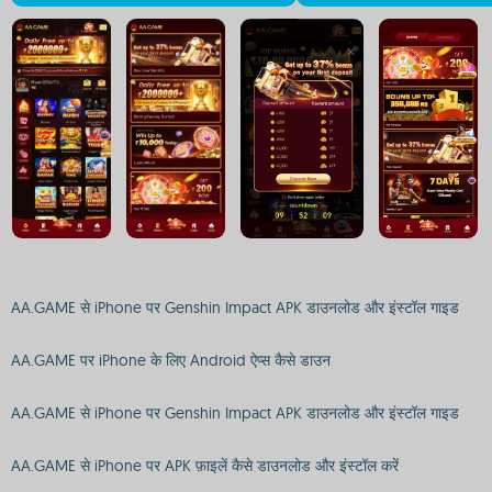
AA.GAME से iPhone पर Genshin Impact APK डाउनलोड और इंस्टॉल गाइड
AA.GAME पर iPhone के लिए Android ऐप्स कैसे डाउन
AA.GAME से iPhone पर Genshin Impact APK डाउनलोड और इंस्टॉल गाइड
AA.GAME से iPhone पर APK फ़ाइलें कैसे डाउनलोड और इंस्टॉल करें