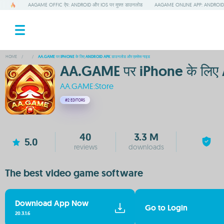
AAGAME OFFIC ऐप: ANDROID और IOS पर मुफ्त डाउनलोड
AAGAME ONLINE APP: ANDROID औ
HOME
/
/
AA.GAME पर IPHONE के लिए ANDROID APK डाउनलोड और एक्सेस गाइड
AA.GAME पर iPhone के लिए 
AA.GAME:Store
#2
EDITORS
40
3.3 M
5.0
reviews
downloads
The best video game software
Download App Now
Go to Login
20.3.1.6