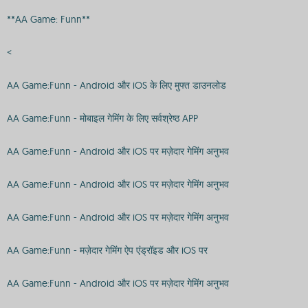
**AA Game: Funn**
<
AA Game:Funn - Android और iOS के लिए मुफ्त डाउनलोड
AA Game:Funn - मोबाइल गेमिंग के लिए सर्वश्रेष्ठ APP
AA Game:Funn - Android और iOS पर मज़ेदार गेमिंग अनुभव
AA Game:Funn - Android और iOS पर मज़ेदार गेमिंग अनुभव
AA Game:Funn - Android और iOS पर मज़ेदार गेमिंग अनुभव
AA Game:Funn - मज़ेदार गेमिंग ऐप एंड्रॉइड और iOS पर
AA Game:Funn - Android और iOS पर मज़ेदार गेमिंग अनुभव