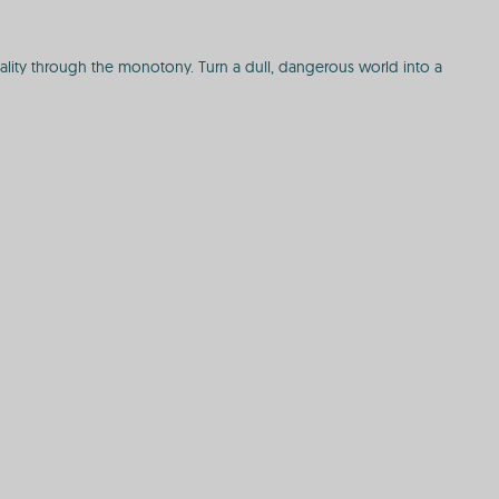
nality through the monotony. Turn a dull, dangerous world into a