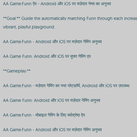
AA Game:Funn ऐप - Android और iOS पर मज़ेदार गेम्स का अनुभव
**Goal:** Guide the automatically marching Funn through each increasi
vibrant, playful playground.
AA Game:Funn - Android और iOS पर मज़ेदार गेमिंग अनुभव
AA Game Funn: Android और iOS पर मुफ्त गेमिंग एप
**Gameplay:**
AA Game:Funn - मज़ेदार गेमिंग का नया प्लेटफ़ॉर्म, Android और iOS पर उपलब्ध
AA Game Funn: Android और iOS पर मज़ेदार गेमिंग अनुभव
AA Game:Funn - मोबाइल गेमिंग के लिए सर्वश्रेष्ठ ऐप
AA Game:Funn - Android और iOS पर मज़ेदार गेमिंग अनुभव