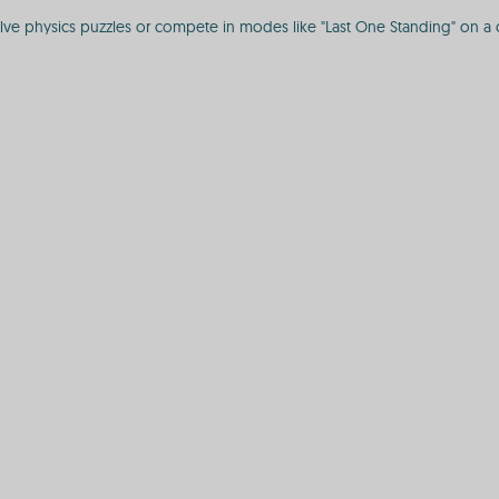
olve physics puzzles or compete in modes like "Last One Standing" on a 