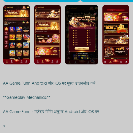
AA Game:Funn Android और iOS पर मुफ्त डाउनलोड करें
**Gameplay Mechanics:**
AA Game:Funn - मज़ेदार गेमिंग अनुभव Android और iOS पर
<