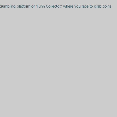
crumbling platform or "Funn Collector," where you race to grab coins