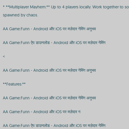
* **Multiplayer Mayhem:** Up to 4 players locally. Work together to s
spawned by chaos.
AA Game:Funn - Android और iOS पर मज़ेदार गेमिंग अनुभव
AA Game:Funn ऐप डाउनलोड - Android और iOS पर मज़ेदार गेमिंग
<
AA Game:Funn - Android और iOS पर मज़ेदार गेमिंग अनुभव
**Features:**
AA Game:Funn - Android और iOS पर मज़ेदार गेमिंग अनुभव
AA Game:Funn - Android और iOS पर मज़ेदार ग
AA Game:Funn ऐप डाउनलोड - Android और iOS पर मज़ेदार गेमिंग