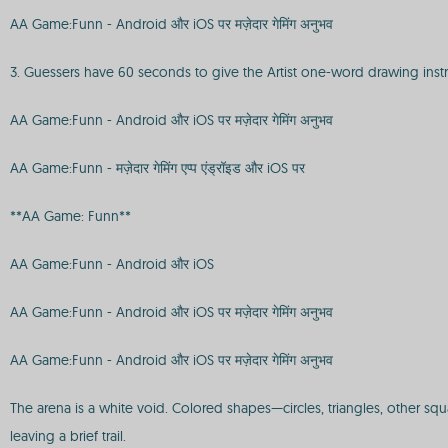
AA Game:Funn - Android और iOS पर मज़ेदार गेमिंग अनुभव
3. Guessers have 60 seconds to give the Artist one-word drawing instruct
AA Game:Funn - Android और iOS पर मज़ेदार गेमिंग अनुभव
AA Game:Funn - मज़ेदार गेमिंग एप्प एंड्रॉइड और iOS पर
**AA Game: Funn**
AA Game:Funn - Android और iOS
AA Game:Funn - Android और iOS पर मज़ेदार गेमिंग अनुभव
AA Game:Funn - Android और iOS पर मज़ेदार गेमिंग अनुभव
The arena is a white void. Colored shapes—circles, triangles, other 
leaving a brief trail.