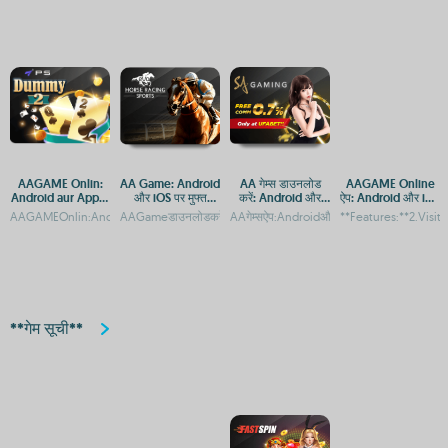
AAGAME Onlin:
AA Game: Android
AA गेम्स डाउनलोड
AAGAME Online
Android aur Apple
और iOS पर मुफ्त
करें: Android और
ऐप: Android और iOS
ke liye App aur
डाउनलोड और एक्सेस
iOS पर मुफ्त गेमिंग एप
पर डाउनलोड करें
AAGAMEOnlin:AndroidऔरAppleकेलिएAPPएक्सेसगाइडAAGAMEOnline:AndroidऔरAppl
AAGameडाउनलोडकरें:AndroidऔरiOSकेलिएमुफ्तगेमिंगऐपAAGame:And
AAगेम्सऐप:AndroidऔरiOSपरमुफ्तगेमिंगकाआनं
**Features:**2.Vis
APK Download
गाइड
**गेम सूची**