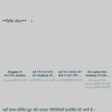
**विशेष ऑफ़र**
AAgame ऐप
AA गेम्स डाउनलोड
AA गेम्स: एंड्रॉइड और
AA Game:Onli -
डाउनलोड: Android
करें: Android और
iOS पर मुफ्त गेमिंग का
Android और iOS पर
और iOS प्लेटफ़ॉर्म पर
iOS के लिए मुफ्त गेमिंग
आनंद
डाउनलोड करें
AAgameऐपडाउनलोड:AndroidऔरiOSप्लेटफ़ॉर्मपरगेमिंगएक्सेसAAgameऐपडाउनलोड:Android
AAगेम्सऐप:AndroidऔरiOSपरमुफ्तगेमिंगकाआनंदAAगेम्सएंड्रॉइडऔरiOSपरमुफ
AAगेम्सएंड्रॉइडऔरiOSपरमुफ्तमेंखेलनेकेलिएडाउ
AAGame:Onli-
गेमिंग एक्सेस
ऐप
AndroidऔरiOSपरमुफ्
AndroidऔरiOSपरमुफ्
यहाँ समय-सीमित छूट और प्रचार गतिविधियाँ प्रदर्शित की जाती हैं।