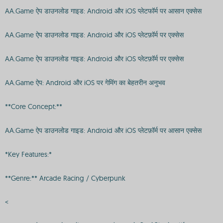
AA.Game ऐप डाउनलोड गाइड: Android और iOS प्लेटफॉर्म पर आसान एक्सेस
AA.Game ऐप डाउनलोड गाइड: Android और iOS प्लेटफ़ॉर्म पर एक्सेस
AA.Game ऐप डाउनलोड गाइड: Android और iOS प्लेटफ़ॉर्म पर एक्सेस
AA.Game ऐप: Android और iOS पर गेमिंग का बेहतरीन अनुभव
**Core Concept:**
AA.Game ऐप डाउनलोड गाइड: Android और iOS प्लेटफ़ॉर्म पर आसान एक्सेस
*Key Features:*
**Genre:** Arcade Racing / Cyberpunk
<