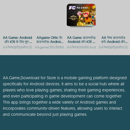
AA Game: Android
AAgame Offic ऐप
AA Game डाउनलोड:
AA गेम्स डाउनलोड
और iOS के लिए मुफ्त
डाउनलोड: Android
Android और iOS के
करें: Android और
डाउनलोड और एक्सेस
और iOS प्लेटफ़ॉर्म पर
लिए मुफ्त गेमिंग ऐप
iOS के लिए मुफ्त गेमिंग
AAगेम्सएंड्रॉइडऔरiOSपरमुफ्तमेंखेलनेकेलिएडाउनलोडकरेंAAगेम्सडाउनलोडकरें:AndroidऔरiOSकेलिए
AAgameOfficऐपडाउनलोड:AndroidऔरiOSप्लेटफ़ॉर्मपरगेमिंगएक्सेसA
AAगेम्सडाउनलोड:AndroidऔरiOSपरमुफ्तगेमिंगए
AAगेम्सएंड्रॉइडऔरiOSपरम
गाइड
एक्सेस गाइड
ऐप
AA.Game,Download for Store is a mobile gaming platform designed
specifically for Android devices. It aims to be a social hub where all
players who love playing games, sharing their gaming experiences,
and even participating in game development can come together.
This app brings together a wide variety of Android games and
incorporates community-driven features, allowing users to interact
and communicate beyond just playing games.