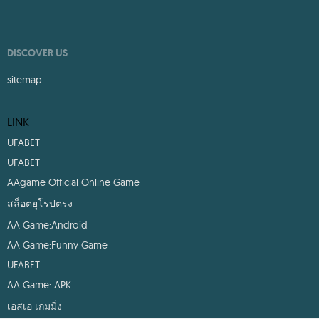
DISCOVER US
sitemap
LINK
UFABET
UFABET
AAgame Official Online Game
สล็อตยุโรปตรง
AA Game:Android
AA Game:Funny Game
UFABET
AA Game: APK
เอสเอ เกมมิ่ง