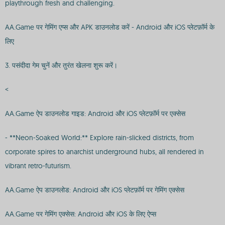
playthrough fresh and challenging.
AA.Game पर गेमिंग एप्स और APK डाउनलोड करें - Android और iOS प्लेटफ़ॉर्म के
लिए
3. पसंदीदा गेम चुनें और तुरंत खेलना शुरू करें।
<
AA.Game ऐप डाउनलोड गाइड: Android और iOS प्लेटफ़ॉर्म पर एक्सेस
- **Neon-Soaked World:** Explore rain-slicked districts, from
corporate spires to anarchist underground hubs, all rendered in
vibrant retro-futurism.
AA.Game ऐप डाउनलोड: Android और iOS प्लेटफ़ॉर्म पर गेमिंग एक्सेस
AA.Game पर गेमिंग एक्सेस: Android और iOS के लिए ऐप्स