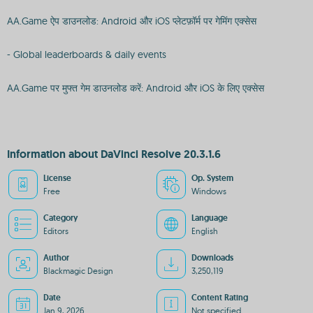
AA.Game ऐप डाउनलोड: Android और iOS प्लेटफ़ॉर्म पर गेमिंग एक्सेस
- Global leaderboards & daily events
AA.Game पर मुफ्त गेम डाउनलोड करें: Android और iOS के लिए एक्सेस
Information about DaVinci Resolve 20.3.1.6
License
Op. System
Free
Windows
Category
Language
Editors
English
Author
Downloads
Blackmagic Design
3,250,119
Date
Content Rating
Jan 9, 2026
Not specified