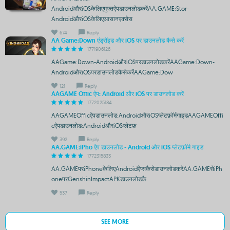
AndroidऔरiOSकेलिएमुफ्तऐपडाउनलोडकरेंAA.GAME:Stor-
AndroidऔरiOSकेलिएआसानएक्सेस
674
Reply
AA Game:Down एंड्रॉइड और iOS पर डाउनलोड कैसे करें
1771906126
AAGame:Down-AndroidऔरiOSपरडाउनलोडकरेंAAGame:Down-
AndroidऔरiOSपरडाउनलोडकैसेकरेंAAGame:Dow
121
Reply
AAGAME Offic ऐप: Android और iOS पर डाउनलोड करें
1772025184
AAGAMEOfficऐपडाउनलोड:AndroidऔरiOSप्लेटफ़ॉर्मगाइडAAGAMEOffi
cऐपडाउनलोड:AndroidऔरiOSप्लेटफ़
392
Reply
AA.GAME:iPho ऐप डाउनलोड - Android और iOS प्लेटफ़ॉर्म गाइड
1772315833
AA.GAMEपरiPhoneकेलिएAndroidऐप्सकैसेडाउनलोडकरेंAA.GAMEसेiPh
oneपरGenshinImpactAPKडाउनलोडकै
537
Reply
SEE MORE