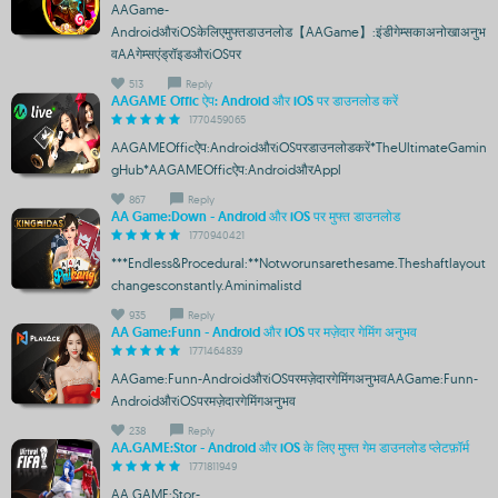
AAGame-
AndroidऔरiOSकेलिएमुफ्तडाउनलोड【AAGame】:इंडीगेम्सकाअनोखाअनुभ
वAAगेम्सएंड्रॉइडऔरiOSपर
513
Reply
AAGAME Offic ऐप: Android और iOS पर डाउनलोड करें
1770459065
AAGAMEOfficऐप:AndroidऔरiOSपरडाउनलोडकरें*TheUltimateGamin
gHub*AAGAMEOfficऐप:AndroidऔरAppl
867
Reply
AA Game:Down - Android और iOS पर मुफ्त डाउनलोड
1770940421
***Endless&Procedural:**Notworunsarethesame.Theshaftlayout
changesconstantly.Aminimalistd
935
Reply
AA Game:Funn - Android और iOS पर मज़ेदार गेमिंग अनुभव
1771464839
AAGame:Funn-AndroidऔरiOSपरमज़ेदारगेमिंगअनुभवAAGame:Funn-
AndroidऔरiOSपरमज़ेदारगेमिंगअनुभव
238
Reply
AA.GAME:Stor - Android और iOS के लिए मुफ्त गेम डाउनलोड प्लेटफ़ॉर्म
1771811949
AA.GAME:Stor-