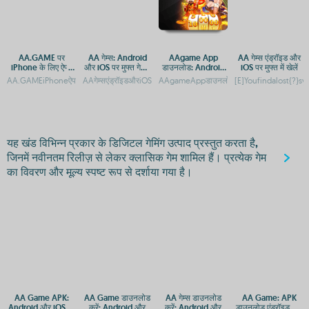
AA.GAME पर
AA गेम्स: Android
AAgame App
AA गेम्स एंड्रॉइड और
iPhone के लिए ऐप्स
और iOS पर मुफ्त गेमिंग
डाउनलोड: Android
iOS पर मुफ्त में खेलें
और गेम्स डाउनलोड करें
एप्स
और iOS प्लेटफ़ॉर्म पर
AA.GAMEiPhoneऐपडाउनलोड:iOSऔरAndroidप्लेटफॉर्मपरगेमिंगएक्सेसAA.GAMEसेiPhoneपर
AAगेम्सएंड्रॉइडऔरiOSपरमुफ्तमेंखेलनेकेलिएडाउनलोडकरेंAAगेम्सडाउनलोड
AAgameAppडाउनलोड:AndroidऔरiOSकेलिएगेमिं
[E]Youfindalost{?}s
गेमिंग एक्सेस
यह खंड विभिन्न प्रकार के डिजिटल गेमिंग उत्पाद प्रस्तुत करता है,
जिनमें नवीनतम रिलीज़ से लेकर क्लासिक गेम शामिल हैं। प्रत्येक गेम
का विवरण और मूल्य स्पष्ट रूप से दर्शाया गया है।
AA Game APK:
AA Game डाउनलोड
AA गेम्स डाउनलोड
AA Game: APK
Android और iOS पर
करें: Android और
करें: Android और
डाउनलोड एंड्रॉइड और