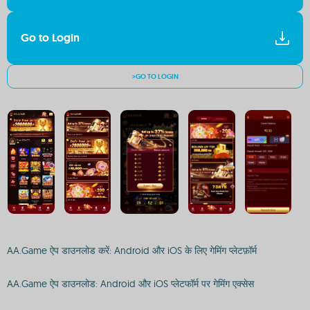
Go to Login
>GO TO LOGIN
AA.Game ऐप डाउनलोड करें: Android और iOS के लिए गेमिंग प्लेटफ़ॉर्म
AA.Game ऐप डाउनलोड: Android और iOS प्लेटफॉर्म पर गेमिंग एक्सेस