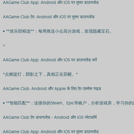
AAGame Club App: Android और iOS पर मुफ्त डाउनलोड
AAGame Club ऐप: Android और iOS पर मुफ्त डाउनलोड
• **俱乐部精选**：每周推送小众高分游戏，发现隐藏宝石。
<
AAGame Club App: Android और iOS पर डाउनलोड करें
*点燃提灯，阴影之下，真相正在苏醒。*
AAGame Club: Android और Apple के लिए ऐप एक्सेस गाइड
• **智能匹配**：连接你的Steam、Epic等账户，分析游戏库，学习你
AAGame Club ऐप डाउनलोड - Android और iOS प्लेटफ़ॉर्म
AAGame Club App: Android और iOS पर मुफ्त डाउनलोड