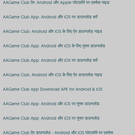
AAGame Club ऐप: Android और Apple प्लेटफ़ॉर्म पर एक्सेस गाइड
AAGame Club App: Android और iOS पर डाउनलोड करें
AAGame Club: Android और iOS के लिए ऐप डाउनलोड गाइड
AAGame Club App: Android और iOS के लिए मुफ्त डाउनलोड
AAGame Club App: Android और iOS पर डाउनलोड करें
AAGame Club: Android और iOS के लिए ऐप डाउनलोड गाइड
AAGame Club App Download APK for Android & iOS
AAGame Club App: Android और iOS पर मुफ्त डाउनलोड
AAGame Club App: Android और iOS पर मुफ्त डाउनलोड
AAGame Club ऐप डाउनलोड - Android और iOS प्लेटफ़ॉर्म पर एक्सेस