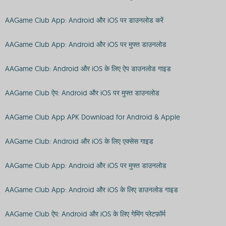
AAGame Club App: Android और iOS पर डाउनलोड करें
AAGame Club App: Android और iOS पर मुफ्त डाउनलोड
AAGame Club: Android और iOS के लिए ऐप डाउनलोड गाइड
AAGame Club ऐप: Android और iOS पर मुफ्त डाउनलोड
AAGame Club App APK Download for Android & Apple
AAGame Club: Android और iOS के लिए एक्सेस गाइड
AAGame Club App: Android और iOS पर मुफ्त डाउनलोड
AAGame Club App: Android और iOS के लिए डाउनलोड गाइड
AAGame Club ऐप: Android और iOS के लिए गेमिंग प्लेटफ़ॉर्म