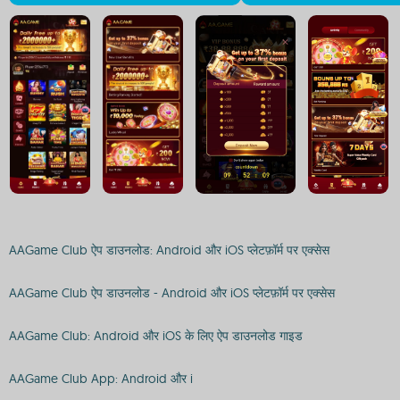
AAGame Club ऐप डाउनलोड: Android और iOS प्लेटफ़ॉर्म पर एक्सेस
AAGame Club ऐप डाउनलोड - Android और iOS प्लेटफ़ॉर्म पर एक्सेस
AAGame Club: Android और iOS के लिए ऐप डाउनलोड गाइड
AAGame Club App: Android और i