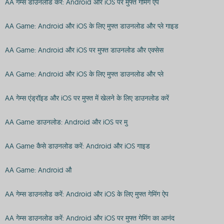
AA गेम्स डाउनलोड करें: Android और iOS पर मुफ्त गेमिंग एप
AA Game: Android और iOS के लिए मुफ्त डाउनलोड और प्ले गाइड
AA Game: Android और iOS पर मुफ्त डाउनलोड और एक्सेस
AA Game: Android और iOS के लिए मुफ्त डाउनलोड और प्ले
AA गेम्स एंड्रॉइड और iOS पर मुफ्त में खेलने के लिए डाउनलोड करें
AA Game डाउनलोड: Android और iOS पर मु
AA Game कैसे डाउनलोड करें: Android और iOS गाइड
AA Game: Android औ
AA गेम्स डाउनलोड करें: Android और iOS के लिए मुफ्त गेमिंग ऐप
AA गेम्स डाउनलोड करें: Android और iOS पर मुफ्त गेमिंग का आनंद