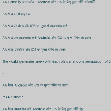
AA Game ऐप डाउनलोड - Android और iOS के लिए मुफ्त गेमिंग प्लेटफॉर्म
AA गेम्स का मोबाइल अन
AA गेम्स एंड्रॉइड और iOS पर मुफ्त में डाउनलोड करें
AA गेम्स एप्प डाउनलोड करें: Android और iOS पर मुफ्त गेमिंग का आनंद
AA गेम्स: एंड्रॉइड और iOS पर मुफ्त गेमिंग का आनंद
The world generates anew with each play, a random permutation of 26
<
AA गेम्स: Android और iOS पर मुफ्त गेमिंग का आनंद
**AA Game**
AA गेम्स डाउनलोड करें: Android और iOS के लिए मुफ्त गेमिंग ऐप