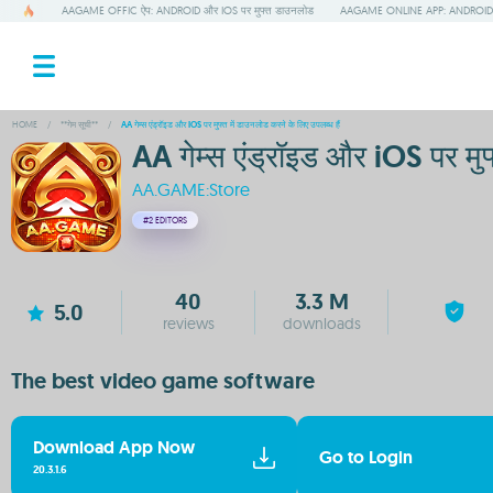
AAGAME OFFIC ऐप: ANDROID और IOS पर मुफ्त डाउनलोड
AAGAME ONLINE APP: ANDROID औ
HOME
/
**गेम सूची**
/
AA गेम्स एंड्रॉइड और IOS पर मुफ्त में डाउनलोड करने के लिए उपलब्ध हैं
AA गेम्स एंड्रॉइड और iOS पर मुफ
AA.GAME:Store
#2
EDITORS
40
3.3 M
5.0
reviews
downloads
The best video game software
Download App Now
Go to Login
20.3.1.6