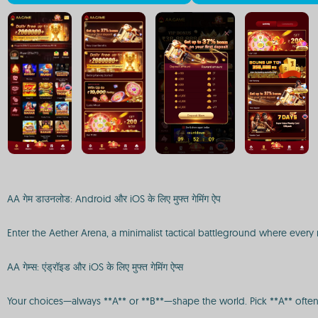
AA गेम डाउनलोड: Android और iOS के लिए मुफ्त गेमिंग ऐप
Enter the Aether Arena, a minimalist tactical battleground where every 
AA गेम्स: एंड्रॉइड और iOS के लिए मुफ्त गेमिंग ऐप्स
Your choices—always **A** or **B**—shape the world. Pick **A** often