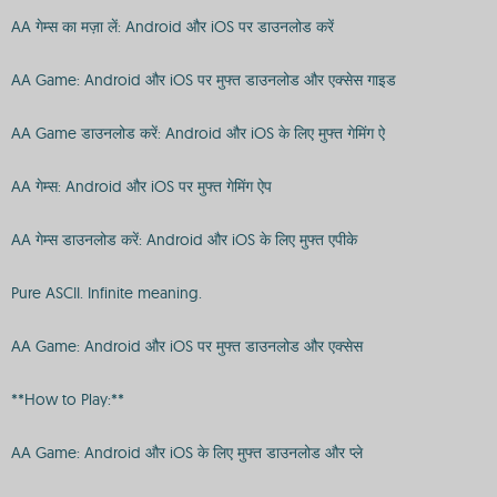
AA गेम्स का मज़ा लें: Android और iOS पर डाउनलोड करें
AA Game: Android और iOS पर मुफ्त डाउनलोड और एक्सेस गाइड
AA Game डाउनलोड करें: Android और iOS के लिए मुफ्त गेमिंग ऐ
AA गेम्स: Android और iOS पर मुफ्त गेमिंग ऐप
AA गेम्स डाउनलोड करें: Android और iOS के लिए मुफ्त एपीके
Pure ASCII. Infinite meaning.
AA Game: Android और iOS पर मुफ्त डाउनलोड और एक्सेस
**How to Play:**
AA Game: Android और iOS के लिए मुफ्त डाउनलोड और प्ले