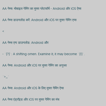
AA गेम्स: मोबाइल गेमिंग का मुफ्त प्लेटफॉर्म - Android और iOS ऐप्स
AA गेम्स डाउनलोड करें: Android और iOS पर मुफ्त गेमिंग एप्स
<
AA गेम्स एप्प डाउनलोड: Android और
- `(?)`: A shifting omen. Examine it; it may become `(!)`.
AA गेम्स: Android और iOS पर मुफ्त गेमिंग का अनुभव
`>_`
AA गेम्स: Android और iOS के लिए मुफ्त गेमिंग ऐप्स
AA गेम्स एंड्रॉइड और iOS पर मुफ्त गेमिंग का मंच