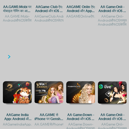
AA.GAME:Mobi पर
AAGame Club ऐप:
AAGAME Onlin ऐप:
AA Game:Onli -
मोबाइल गेमिंग का आनंद
Android और iOS पर
Android और Apple
Android और iOS पर
लें - Android और
डाउनलोड करें
पर कैसे डाउनलोड करें
डाउनलोड करें
AA.GAME:Mobi-
AAGameClub:AndroidऔरAppleकेलिएAPPडाउनलोडकरेंAAGameCl
AAGAMEOnlineऐप:AndroidऔरAppleपरकैसे
AAGame:Onli-
iOS के लिए एक्सेस
AndroidऔरiOSकेलिएआसानएक्सेसऔरAPKडाउनलोडAA.GAME:Mobiपरमोबाइलगेमिंगकाआनंदलें-
AndroidऔरiOSप्लेटफॉर्मपर
AndroidऔरiOSपरमुफ्त
AndroidऔरiOSकेलिएमु
AAGame India
AA.GAME से
AA Game:Down -
AA Game:Onli -
App: Android और
iPhone पर Genshin
Android और iOS पर
Android और iOS पर
iOS पर डाउनलोड करें
Impact डाउनलोड और
मुफ्त डाउनलोड
मुफ्त गेमिंग एप
AAGameIndiaApp:AndroidऔरiOSपरडाउनलोडकरेंAAGameIndia:AndroidऔरiOSपरडाउनलोड
AA.GAMEसेiPhoneपरGenshinImpactडाउनलोडऔरप्लेकरेंAA.GAMEपर
AAGame:Down-
AAGame:Onli-
अपडेट कैसे करें
AndroidऔरiOSपरडाउनलोडऔरएक्सेसगाइडA
AndroidऔरiOSपरमुफ्त