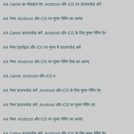
AA Game का मोबाइल ऐप: Android और iOS पर डाउनलोड करें
AA गेम्स: Android और iOS पर मुफ्त गेमिंग का आनंद
AA Game डाउनलोड करें: Android और iOS के लिए मुफ्त गेमिंग ऐप
AA गेम्स एंड्रॉइड और iOS पर मुफ्त में डाउनलोड करें
AA गेम्स: Android और iOS पर मुफ्त गेमिंग ऐप्स का आनंद
AA Game: Android और iOS प
AA गेम्स डाउनलोड करें: Android और iOS के लिए मुफ्त गेमिंग ऐप
AA गेम्स डाउनलोड करें: Android और iOS पर मुफ्त गेमिंग एप
AA गेम्स: Android और iOS पर मुफ्त गेमिंग का आनंद
AA Game डाउनलोड करें: Android और iOS के लिए मुफ्त गेमिंग ऐप