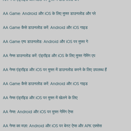
AA Game: Android और iOS के लिए मुफ्त डाउनलोड और प्ले
AA Game कैसे डाउनलोड करें: Android और iOS गाइड
AA Game एप्प डाउनलोड: Android और iOS पर मुफ्त गे
AA गेम्स डाउनलोड करें: एंड्रॉइड और iOS के लिए मुफ्त गेमिंग एप
AA गेम्स एंड्रॉइड और iOS पर मुफ्त में डाउनलोड करने के लिए उपलब्ध हैं
AA Game कैसे डाउनलोड करें: Android और iOS गाइड
AA गेम्स एंड्रॉइड और iOS पर मुफ्त में खेलने के लिए
AA गेम्स: Android और iOS पर मुफ्त गेमिंग ऐप्स
AA गेम्स का मज़ा: Android और iOS पर बेस्ट ऐप्स और APK एक्सेस