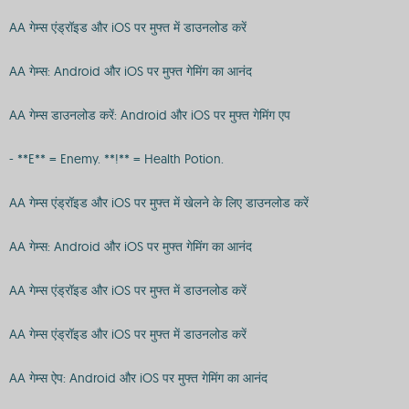
AA गेम्स एंड्रॉइड और iOS पर मुफ्त में डाउनलोड करें
AA गेम्स: Android और iOS पर मुफ्त गेमिंग का आनंद
AA गेम्स डाउनलोड करें: Android और iOS पर मुफ्त गेमिंग एप
- **E** = Enemy. **!** = Health Potion.
AA गेम्स एंड्रॉइड और iOS पर मुफ्त में खेलने के लिए डाउनलोड करें
AA गेम्स: Android और iOS पर मुफ्त गेमिंग का आनंद
AA गेम्स एंड्रॉइड और iOS पर मुफ्त में डाउनलोड करें
AA गेम्स एंड्रॉइड और iOS पर मुफ्त में डाउनलोड करें
AA गेम्स ऐप: Android और iOS पर मुफ्त गेमिंग का आनंद