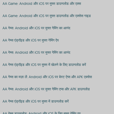
AA Game: Android और iOS पर मुफ्त डाउनलोड और एक्स
AA Game: Android और iOS पर मुफ्त डाउनलोड और एक्सेस गाइड
AA गेम्स: Android और iOS पर मुफ्त गेमिंग का आनंद
AA गेम्स एंड्रॉइड और iOS पर मुफ्त गेमिंग ऐप
AA गेम्स: Android और iOS पर मुफ्त गेमिंग का आनंद
AA गेम्स एंड्रॉइड और iOS पर मुफ्त में खेलने के लिए डाउनलोड करें
AA गेम्स का मज़ा लें: Android और iOS पर बेस्ट ऐप्स और APK एक्सेस
AA गेम्स: Android और iOS पर मुफ्त गेमिंग एप्स और APK डाउनलोड
AA गेम्स एंड्रॉइड और iOS पर मुफ्त में डाउनलोड करें
AA गेम्स डाउनलोड: Android और iOS के लिए मुफ्त गेमिंग एप