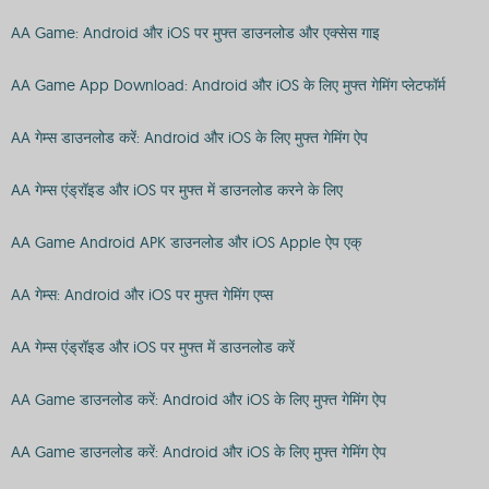
AA Game: Android और iOS पर मुफ्त डाउनलोड और एक्सेस गाइ
AA Game App Download: Android और iOS के लिए मुफ्त गेमिंग प्लेटफॉर्म
AA गेम्स डाउनलोड करें: Android और iOS के लिए मुफ्त गेमिंग ऐप
AA गेम्स एंड्रॉइड और iOS पर मुफ्त में डाउनलोड करने के लिए
AA Game Android APK डाउनलोड और iOS Apple ऐप एक्
AA गेम्स: Android और iOS पर मुफ्त गेमिंग एप्स
AA गेम्स एंड्रॉइड और iOS पर मुफ्त में डाउनलोड करें
AA Game डाउनलोड करें: Android और iOS के लिए मुफ्त गेमिंग ऐप
AA Game डाउनलोड करें: Android और iOS के लिए मुफ्त गेमिंग ऐप