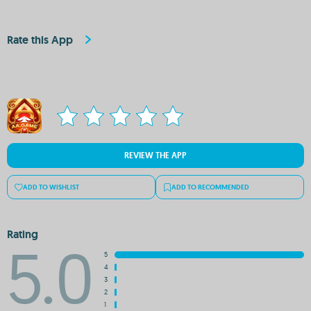
Rate this App
REVIEW THE APP
ADD TO WISHLIST
ADD TO RECOMMENDED
Rating
5.0
5
4
3
2
1