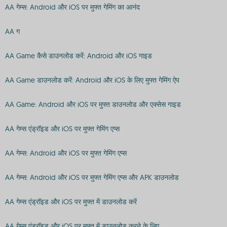
AA गेम्स: Android और iOS पर मुफ्त गेमिंग का आनंद
AA ग
AA Game कैसे डाउनलोड करें: Android और iOS गाइड
AA Game डाउनलोड करें: Android और iOS के लिए मुफ्त गेमिंग ऐप
AA Game: Android और iOS पर मुफ्त डाउनलोड और एक्सेस गाइड
AA गेम्स एंड्रॉइड और iOS पर मुफ्त गेमिंग एप्स
AA गेम्स: Android और iOS पर मुफ्त गेमिंग एप्स
AA गेम्स: Android और iOS पर मुफ्त गेमिंग एप्स और APK डाउनलोड
AA गेम्स एंड्रॉइड और iOS पर मुफ्त में डाउनलोड करें
AA गेम्स एंड्रॉइड और iOS पर मुफ्त में डाउनलोड करने के लिए