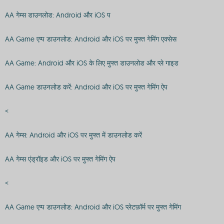
AA गेम्स डाउनलोड: Android और iOS प
AA Game एप्प डाउनलोड: Android और iOS पर मुफ्त गेमिंग एक्सेस
AA Game: Android और iOS के लिए मुफ्त डाउनलोड और प्ले गाइड
AA Game डाउनलोड करें: Android और iOS पर मुफ्त गेमिंग ऐप
<
AA गेम्स: Android और iOS पर मुफ्त में डाउनलोड करें
AA गेम्स एंड्रॉइड और iOS पर मुफ्त गेमिंग ऐप
<
AA Game एप्प डाउनलोड: Android और iOS प्लेटफ़ॉर्म पर मुफ्त गेमिंग