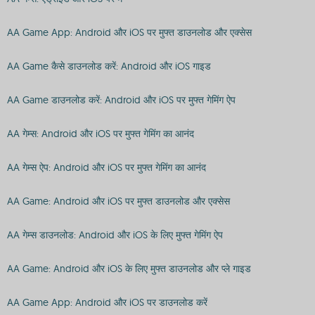
AA Game App: Android और iOS पर मुफ्त डाउनलोड और एक्सेस
AA Game कैसे डाउनलोड करें: Android और iOS गाइड
AA Game डाउनलोड करें: Android और iOS पर मुफ्त गेमिंग ऐप
AA गेम्स: Android और iOS पर मुफ्त गेमिंग का आनंद
AA गेम्स ऐप: Android और iOS पर मुफ्त गेमिंग का आनंद
AA Game: Android और iOS पर मुफ्त डाउनलोड और एक्सेस
AA गेम्स डाउनलोड: Android और iOS के लिए मुफ्त गेमिंग ऐप
AA Game: Android और iOS के लिए मुफ्त डाउनलोड और प्ले गाइड
AA Game App: Android और iOS पर डाउनलोड करें