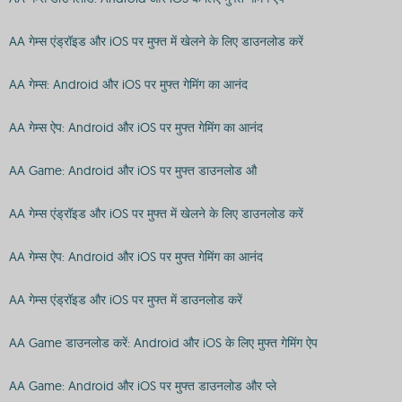
AA गेम्स एंड्रॉइड और iOS पर मुफ्त में खेलने के लिए डाउनलोड करें
AA गेम्स: Android और iOS पर मुफ्त गेमिंग का आनंद
AA गेम्स ऐप: Android और iOS पर मुफ्त गेमिंग का आनंद
AA Game: Android और iOS पर मुफ्त डाउनलोड औ
AA गेम्स एंड्रॉइड और iOS पर मुफ्त में खेलने के लिए डाउनलोड करें
AA गेम्स ऐप: Android और iOS पर मुफ्त गेमिंग का आनंद
AA गेम्स एंड्रॉइड और iOS पर मुफ्त में डाउनलोड करें
AA Game डाउनलोड करें: Android और iOS के लिए मुफ्त गेमिंग ऐप
AA Game: Android और iOS पर मुफ्त डाउनलोड और प्ले